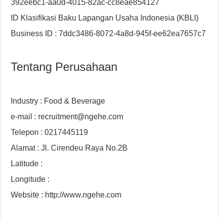
392eebc1-aa0d-4015-82ac-cc8eae854127
ID Klasifikasi Baku Lapangan Usaha Indonesia (KBLI)
Business ID : 7ddc3486-8072-4a8d-945f-ee62ea7657c7
Tentang Perusahaan
Industry : Food & Beverage
e-mail : recruitment@ngehe.com
Telepon : 0217445119
Alamat : Jl. Cirendeu Raya No.2B
Latitude :
Longitude :
Website : http://www.ngehe.com