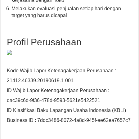
kerjasama dengan Toko
Melakukan evaluasi penjualan setiap hari dengan
target yang harus dicapai
Profil Perusahaan
Kode Wajib Lapor Ketenagakerjaan Perusahaan :
21412.46339.20190619.1-001
ID Wajib Lapor Ketenagakerjaan Perusahaan :
dac39c6d-9f36-478d-9593-5621e5422521
ID Klasifikasi Baku Lapangan Usaha Indonesia (KBLI)
Business ID : 7ddc3486-8072-4a8d-945f-ee62ea7657c7