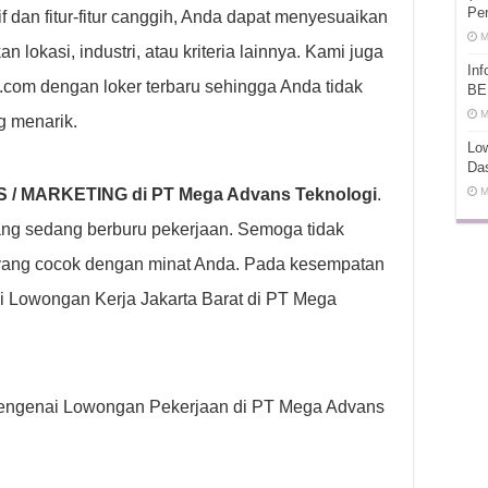
Pe
f dan fitur-fitur canggih, Anda dapat menyesuaikan
M
lokasi, industri, atau kriteria lainnya. Kami juga
In
t.com dengan loker terbaru sehingga Anda tidak
BE
M
g menarik.
Low
Da
 / MARKETING di PT Mega Advans Teknologi
.
M
g sedang berburu pekerjaan. Semoga tidak
yang cocok dengan minat Anda. Pada kesempatan
i Lowongan Kerja Jakarta Barat di PT Mega
p mengenai Lowongan Pekerjaan di PT Mega Advans