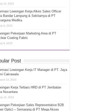
uly 10, 2023
ormasi Lowongan Kerja Alkes Sales Officer
ea Bandar Lampung & Sekitarnya di PT
karguna Medika
uly 9, 2023
ongan Pekerjaan Marketing Area di PT
lear Coating Fabric
uly 9, 2023
ular Post
ormasi Lowongan Kerja IT Manager di PT. Jaya
mi Cakrawala
arch 13, 2023
wongan Kerja Terbaru HRD di PT Jembatan
ra Nusantara
uly 10, 2023
wongan Pekerjaan Sales Representative B2B
ber Optic) – Semarang di PT Mega Akses