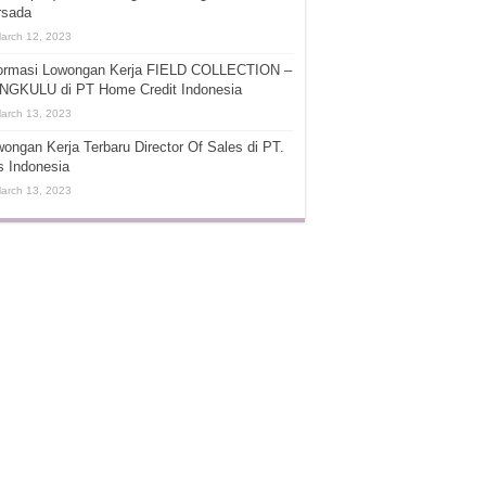
rsada
arch 12, 2023
formasi Lowongan Kerja FIELD COLLECTION –
NGKULU di PT Home Credit Indonesia
arch 13, 2023
ongan Kerja Terbaru Director Of Sales di PT.
s Indonesia
arch 13, 2023