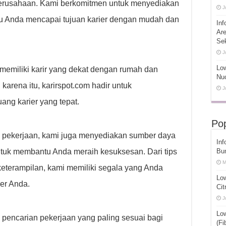
 perusahaan. Kami berkomitmen untuk menyediakan
J
tu Anda mencapai tujuan karier dengan mudah dan
Inf
Ar
Se
J
Low
emiliki karir yang dekat dengan rumah dan
Nuc
arena itu, karirspot.com hadir untuk
J
g karier yang tepat.
Pop
pekerjaan, kami juga menyediakan sumber daya
Inf
tuk membantu Anda meraih kesuksesan. Dari tips
Bu
M
erampilan, kami memiliki segala yang Anda
Lo
er Anda.
Cit
J
Lo
pencarian pekerjaan yang paling sesuai bagi
(Fi