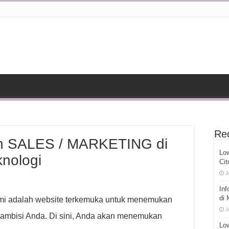
Re
n SALES / MARKETING di
Lo
nologi
Cit
J
Inf
di
ami adalah website terkemuka untuk menemukan
J
 ambisi Anda. Di sini, Anda akan menemukan
Low