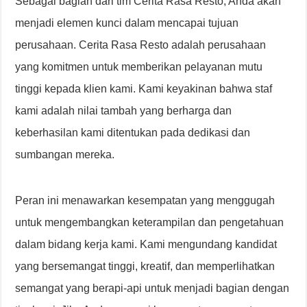
Sebagai bagian dari tim Cerita Rasa Resto, Anda akan
menjadi elemen kunci dalam mencapai tujuan
perusahaan. Cerita Rasa Resto adalah perusahaan
yang komitmen untuk memberikan pelayanan mutu
tinggi kepada klien kami. Kami keyakinan bahwa staf
kami adalah nilai tambah yang berharga dan
keberhasilan kami ditentukan pada dedikasi dan
sumbangan mereka.
Peran ini menawarkan kesempatan yang menggugah
untuk mengembangkan keterampilan dan pengetahuan
dalam bidang kerja kami. Kami mengundang kandidat
yang bersemangat tinggi, kreatif, dan memperlihatkan
semangat yang berapi-api untuk menjadi bagian dengan