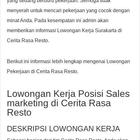
yang sedang berburu pekerjaan. Semoga tidak
menyerah untuk mencari pekerjaan yang cocok dengan
minat Anda. Pada kesempatan ini admin akan
memberikan informasi Lowongan Kerja Surakarta di
Cerita Rasa Resto.
Berikut ini informasi lebih lengkap mengenai Lowongan
Pekerjaan di Cerita Rasa Resto.
Lowongan Kerja Posisi Sales
marketing di Cerita Rasa
Resto
DESKRIPSI LOWONGAN KERJA