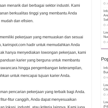
J
n menarik dari berbagai sektor industri. Kami
Inf
anan berkualitas tinggi yang membantu Anda
Ar
Se
 mudah dan efisien.
J
Low
memiliki pekerjaan yang memuaskan dan sesuai
Nuc
J
u, karirspot.com hadir untuk memudahkan Anda
Tidak hanya menyediakan lowongan pekerjaan, kami
Pop
panduan karier yang berguna untuk membantu
 wawancara hingga pengembangan keterampilan,
Inf
Bu
uhkan untuk mencapai tujuan karier Anda.
M
Lo
Cit
an pencarian pekerjaan yang terbaik bagi Anda.
J
tur-fitur canggih, Anda dapat menyesuaikan
Lo
(Fi
lokasi, industri, atau kriteria lainnya. Kami juga