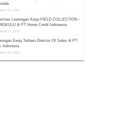
rsada
arch 12, 2023
formasi Lowongan Kerja FIELD COLLECTION –
NGKULU di PT Home Credit Indonesia
arch 13, 2023
ongan Kerja Terbaru Director Of Sales di PT.
s Indonesia
arch 13, 2023