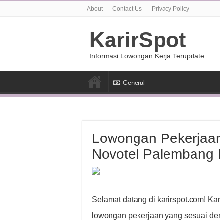
About
Contact Us
Privacy Policy
KarirSpot
Informasi Lowongan Kerja Terupdate
General
Lowongan Pekerjaa
Novotel Palembang 
Selamat datang di karirspot.com! K
lowongan pekerjaan yang sesuai den