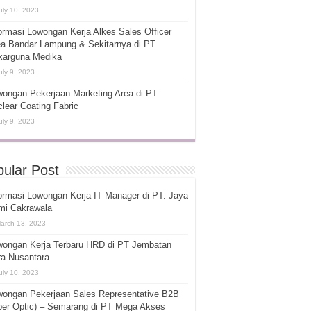
uly 10, 2023
ormasi Lowongan Kerja Alkes Sales Officer
ea Bandar Lampung & Sekitarnya di PT
karguna Medika
uly 9, 2023
ongan Pekerjaan Marketing Area di PT
lear Coating Fabric
uly 9, 2023
ular Post
ormasi Lowongan Kerja IT Manager di PT. Jaya
mi Cakrawala
arch 13, 2023
wongan Kerja Terbaru HRD di PT Jembatan
ra Nusantara
uly 10, 2023
wongan Pekerjaan Sales Representative B2B
ber Optic) – Semarang di PT Mega Akses