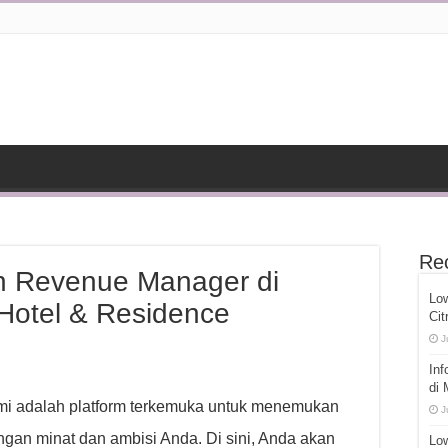
Re
n Revenue Manager di
Lo
Hotel & Residence
Cit
J
Inf
di
ami adalah platform terkemuka untuk menemukan
J
gan minat dan ambisi Anda. Di sini, Anda akan
Low