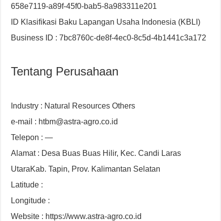
658e7119-a89f-45f0-bab5-8a983311e201
ID Klasifikasi Baku Lapangan Usaha Indonesia (KBLI)
Business ID : 7bc8760c-de8f-4ec0-8c5d-4b1441c3a172
Tentang Perusahaan
Industry : Natural Resources Others
e-mail : htbm@astra-agro.co.id
Telepon : —
Alamat : Desa Buas Buas Hilir, Kec. Candi Laras
UtaraKab. Tapin, Prov. Kalimantan Selatan
Latitude :
Longitude :
Website : https://www.astra-agro.co.id