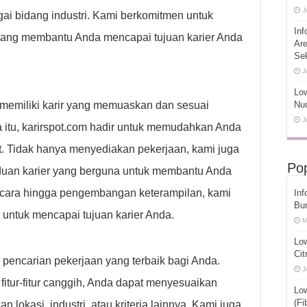
J
gai bidang industri. Kami berkomitmen untuk
Inf
 yang membantu Anda mencapai tujuan karier Anda
Ar
Se
J
Low
emiliki karir yang memuaskan dan sesuai
Nuc
J
 itu, karirspot.com hadir untuk memudahkan Anda
. Tidak hanya menyediakan pekerjaan, kami juga
Pop
uan karier yang berguna untuk membantu Anda
ncara hingga pengembangan keterampilan, kami
Inf
Bu
 untuk mencapai tujuan karier Anda.
M
Lo
Cit
encarian pekerjaan yang terbaik bagi Anda.
J
tur-fitur canggih, Anda dapat menyesuaikan
Lo
(Fi
lokasi, industri, atau kriteria lainnya. Kami juga