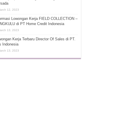
rsada
arch 12, 2023
formasi Lowongan Kerja FIELD COLLECTION –
NGKULU di PT Home Credit Indonesia
arch 13, 2023
ongan Kerja Terbaru Director Of Sales di PT.
s Indonesia
arch 13, 2023