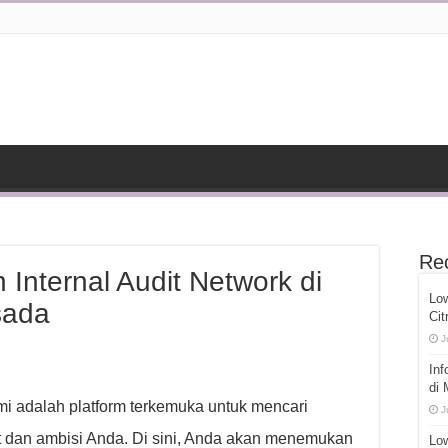
Re
Internal Audit Network di
Lo
sada
Cit
J
Inf
di
mi adalah platform terkemuka untuk mencari
J
 dan ambisi Anda. Di sini, Anda akan menemukan
Low