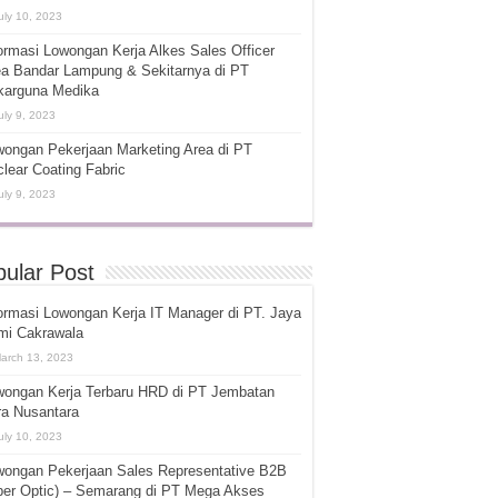
uly 10, 2023
ormasi Lowongan Kerja Alkes Sales Officer
ea Bandar Lampung & Sekitarnya di PT
karguna Medika
uly 9, 2023
ongan Pekerjaan Marketing Area di PT
lear Coating Fabric
uly 9, 2023
ular Post
ormasi Lowongan Kerja IT Manager di PT. Jaya
mi Cakrawala
arch 13, 2023
wongan Kerja Terbaru HRD di PT Jembatan
ra Nusantara
uly 10, 2023
wongan Pekerjaan Sales Representative B2B
ber Optic) – Semarang di PT Mega Akses