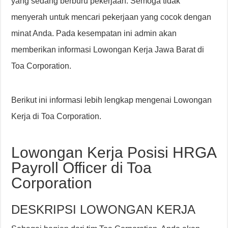
yang sedang berburu pekerjaan. Semoga tidak
menyerah untuk mencari pekerjaan yang cocok dengan
minat Anda. Pada kesempatan ini admin akan
memberikan informasi Lowongan Kerja Jawa Barat di
Toa Corporation.
Berikut ini informasi lebih lengkap mengenai Lowongan
Kerja di Toa Corporation.
Lowongan Kerja Posisi HRGA
Payroll Officer di Toa
Corporation
DESKRIPSI LOWONGAN KERJA