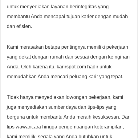
untuk menyediakan layanan berintegritas yang
membantu Anda mencapai tujuan karier dengan mudah
dan efisien.
Kami merasakan betapa pentingnya memiliki pekerjaan
yang dekat dengan rumah dan sesuai dengan keinginan
Anda. Oleh karena itu, karirspot.com hadir untuk
memudahkan Anda mencari peluang karir yang tepat.
Tidak hanya menyediakan lowongan pekerjaan, kami
juga menyediakan sumber daya dan tips-tips yang
berguna untuk membantu Anda meraih kesuksesan. Dari
tips wawancara hingga pengembangan keterampilan,
kami memiliki segala yang Anda butuhkan untuk