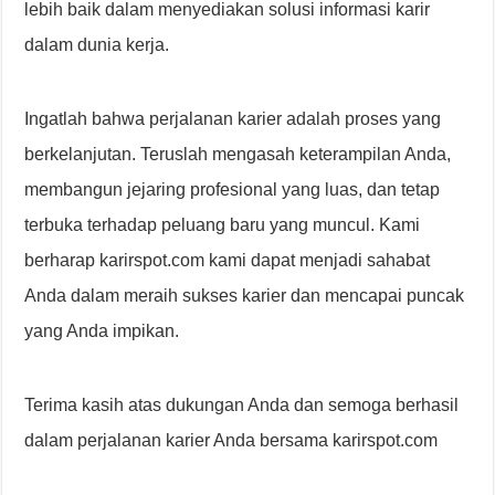
lebih baik dalam menyediakan solusi informasi karir
dalam dunia kerja.
Ingatlah bahwa perjalanan karier adalah proses yang
berkelanjutan. Teruslah mengasah keterampilan Anda,
membangun jejaring profesional yang luas, dan tetap
terbuka terhadap peluang baru yang muncul. Kami
berharap karirspot.com kami dapat menjadi sahabat
Anda dalam meraih sukses karier dan mencapai puncak
yang Anda impikan.
Terima kasih atas dukungan Anda dan semoga berhasil
dalam perjalanan karier Anda bersama karirspot.com