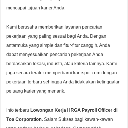
mencapai tujuan karier Anda.
Kami berusaha memberikan layanan pencarian
pekerjaan yang paling sesuai bagi Anda. Dengan
antarmuka yang simple dan fitur-fitur canggih, Anda
dapat menyesuaikan pencarian pekerjaan Anda
berdasarkan lokasi, industri, atau kriteria lainnya. Kami
juga secara teratur memperbarui karirspot.com dengan
pekerjaan terbaru sehingga Anda tidak akan ketinggalan
peluang karier yang menarik.
Info terbaru
Lowongan Kerja HRGA Payroll Officer di
Toa Corporation
. Salam Sukses bagi kawan-kawan