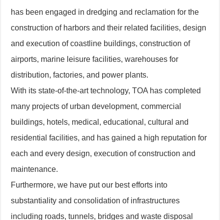
has been engaged in dredging and reclamation for the
construction of harbors and their related facilities, design
and execution of coastline buildings, construction of
airports, marine leisure facilities, warehouses for
distribution, factories, and power plants.
With its state-of-the-art technology, TOA has completed
many projects of urban development, commercial
buildings, hotels, medical, educational, cultural and
residential facilities, and has gained a high reputation for
each and every design, execution of construction and
maintenance.
Furthermore, we have put our best efforts into
substantiality and consolidation of infrastructures
including roads, tunnels, bridges and waste disposal