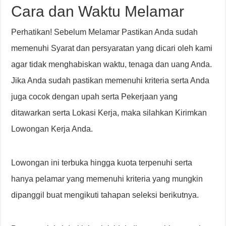
Cara dan Waktu Melamar
Perhatikan! Sebelum Melamar Pastikan Anda sudah
memenuhi Syarat dan persyaratan yang dicari oleh kami
agar tidak menghabiskan waktu, tenaga dan uang Anda.
Jika Anda sudah pastikan memenuhi kriteria serta Anda
juga cocok dengan upah serta Pekerjaan yang
ditawarkan serta Lokasi Kerja, maka silahkan Kirimkan
Lowongan Kerja Anda.
Lowongan ini terbuka hingga kuota terpenuhi serta
hanya pelamar yang memenuhi kriteria yang mungkin
dipanggil buat mengikuti tahapan seleksi berikutnya.