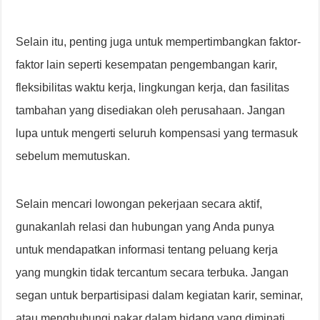
Selain itu, penting juga untuk mempertimbangkan faktor-
faktor lain seperti kesempatan pengembangan karir,
fleksibilitas waktu kerja, lingkungan kerja, dan fasilitas
tambahan yang disediakan oleh perusahaan. Jangan
lupa untuk mengerti seluruh kompensasi yang termasuk
sebelum memutuskan.
Selain mencari lowongan pekerjaan secara aktif,
gunakanlah relasi dan hubungan yang Anda punya
untuk mendapatkan informasi tentang peluang kerja
yang mungkin tidak tercantum secara terbuka. Jangan
segan untuk berpartisipasi dalam kegiatan karir, seminar,
atau menghubungi pakar dalam bidang yang diminati