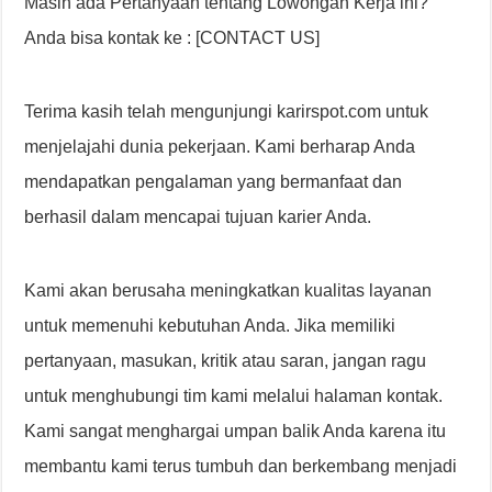
Masih ada Pertanyaan tentang Lowongan Kerja ini?
Anda bisa kontak ke : [CONTACT US]
Terima kasih telah mengunjungi karirspot.com untuk
menjelajahi dunia pekerjaan. Kami berharap Anda
mendapatkan pengalaman yang bermanfaat dan
berhasil dalam mencapai tujuan karier Anda.
Kami akan berusaha meningkatkan kualitas layanan
untuk memenuhi kebutuhan Anda. Jika memiliki
pertanyaan, masukan, kritik atau saran, jangan ragu
untuk menghubungi tim kami melalui halaman kontak.
Kami sangat menghargai umpan balik Anda karena itu
membantu kami terus tumbuh dan berkembang menjadi