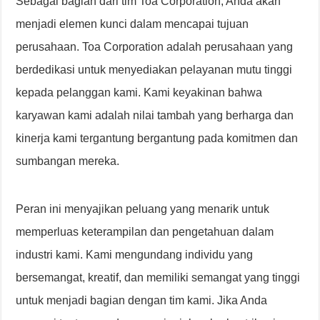
Sebagai bagian dari tim Toa Corporation, Anda akan
menjadi elemen kunci dalam mencapai tujuan
perusahaan. Toa Corporation adalah perusahaan yang
berdedikasi untuk menyediakan pelayanan mutu tinggi
kepada pelanggan kami. Kami keyakinan bahwa
karyawan kami adalah nilai tambah yang berharga dan
kinerja kami tergantung bergantung pada komitmen dan
sumbangan mereka.
Peran ini menyajikan peluang yang menarik untuk
memperluas keterampilan dan pengetahuan dalam
industri kami. Kami mengundang individu yang
bersemangat, kreatif, dan memiliki semangat yang tinggi
untuk menjadi bagian dengan tim kami. Jika Anda