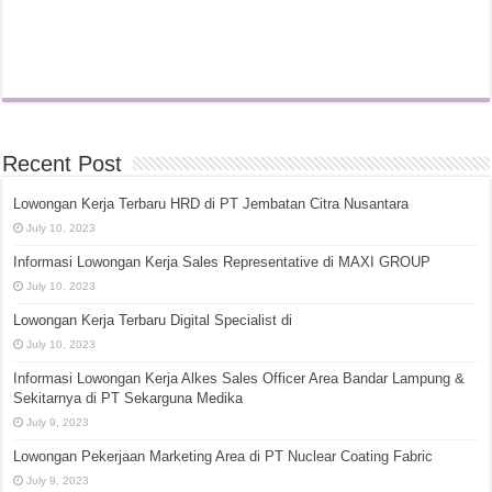
Recent Post
Lowongan Kerja Terbaru HRD di PT Jembatan Citra Nusantara
July 10, 2023
Informasi Lowongan Kerja Sales Representative di MAXI GROUP
July 10, 2023
Lowongan Kerja Terbaru Digital Specialist di
July 10, 2023
Informasi Lowongan Kerja Alkes Sales Officer Area Bandar Lampung &
Sekitarnya di PT Sekarguna Medika
July 9, 2023
Lowongan Pekerjaan Marketing Area di PT Nuclear Coating Fabric
July 9, 2023