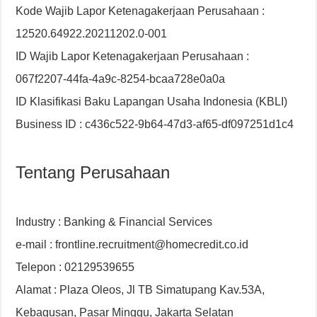
Kode Wajib Lapor Ketenagakerjaan Perusahaan :
12520.64922.20211202.0-001
ID Wajib Lapor Ketenagakerjaan Perusahaan :
067f2207-44fa-4a9c-8254-bcaa728e0a0a
ID Klasifikasi Baku Lapangan Usaha Indonesia (KBLI)
Business ID : c436c522-9b64-47d3-af65-df097251d1c4
Tentang Perusahaan
Industry : Banking & Financial Services
e-mail : frontline.recruitment@homecredit.co.id
Telepon : 02129539655
Alamat : Plaza Oleos, Jl TB Simatupang Kav.53A,
Kebagusan, Pasar Minggu, Jakarta Selatan