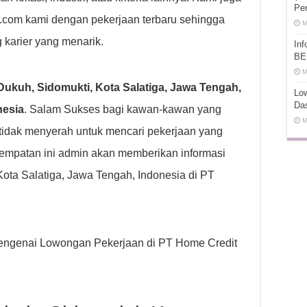
Pe
t.com kami dengan pekerjaan terbaru sehingga
M
 karier yang menarik.
In
BE
M
ukuh, Sidomukti, Kota Salatiga, Jawa Tengah,
Low
Da
nesia
. Salam Sukses bagi kawan-kawan yang
M
tidak menyerah untuk mencari pekerjaan yang
empatan ini admin akan memberikan informasi
ota Salatiga, Jawa Tengah, Indonesia di PT
p mengenai Lowongan Pekerjaan di PT Home Credit