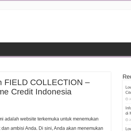
Re
n FIELD COLLECTION –
Lo
e Credit Indonesia
Cit
J
Inf
di
ami adalah website terkemuka untuk menemukan
J
 dan ambisi Anda. Di sini, Anda akan menemukan
Low