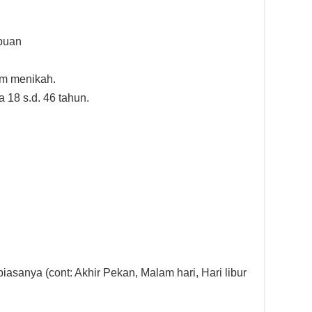
mpuan
um menikah.
a 18 s.d. 46 tahun.
biasanya (cont: Akhir Pekan, Malam hari, Hari libur