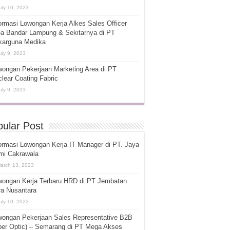
uly 10, 2023
ormasi Lowongan Kerja Alkes Sales Officer
ea Bandar Lampung & Sekitarnya di PT
karguna Medika
uly 9, 2023
ongan Pekerjaan Marketing Area di PT
lear Coating Fabric
uly 9, 2023
ular Post
ormasi Lowongan Kerja IT Manager di PT. Jaya
mi Cakrawala
arch 13, 2023
wongan Kerja Terbaru HRD di PT Jembatan
ra Nusantara
uly 10, 2023
wongan Pekerjaan Sales Representative B2B
ber Optic) – Semarang di PT Mega Akses