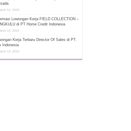
rsada
arch 12, 2023
formasi Lowongan Kerja FIELD COLLECTION –
NGKULU di PT Home Credit Indonesia
arch 13, 2023
ongan Kerja Terbaru Director Of Sales di PT.
s Indonesia
arch 13, 2023