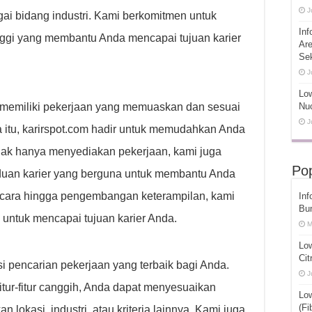
J
gai bidang industri. Kami berkomitmen untuk
Inf
nggi yang membantu Anda mencapai tujuan karier
Ar
Se
J
Low
memiliki pekerjaan yang memuaskan dan sesuai
Nuc
J
 itu, karirspot.com hadir untuk memudahkan Anda
idak hanya menyediakan pekerjaan, kami juga
Pop
uan karier yang berguna untuk membantu Anda
ncara hingga pengembangan keterampilan, kami
Inf
Bu
 untuk mencapai tujuan karier Anda.
M
Lo
Cit
 pencarian pekerjaan yang terbaik bagi Anda.
J
itur-fitur canggih, Anda dapat menyesuaikan
Lo
(Fi
lokasi, industri, atau kriteria lainnya. Kami juga