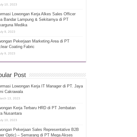
uly 10, 2023
ormasi Lowongan Kerja Alkes Sales Officer
ea Bandar Lampung & Sekitarnya di PT
karguna Medika
uly 9, 2023
ongan Pekerjaan Marketing Area di PT
lear Coating Fabric
uly 9, 2023
ular Post
ormasi Lowongan Kerja IT Manager di PT. Jaya
mi Cakrawala
arch 13, 2023
wongan Kerja Terbaru HRD di PT Jembatan
ra Nusantara
uly 10, 2023
wongan Pekerjaan Sales Representative B2B
ber Optic) – Semarang di PT Mega Akses