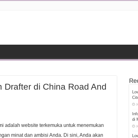
Re
 Drafter di China Road And
Lo
Cit
J
Inf
di
ami adalah website terkemuka untuk menemukan
J
gan minat dan ambisi Anda. Di sini, Anda akan
Low