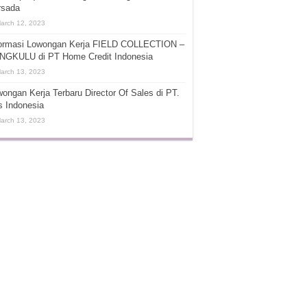
rsada
arch 12, 2023
formasi Lowongan Kerja FIELD COLLECTION –
NGKULU di PT Home Credit Indonesia
arch 13, 2023
ongan Kerja Terbaru Director Of Sales di PT.
s Indonesia
arch 13, 2023