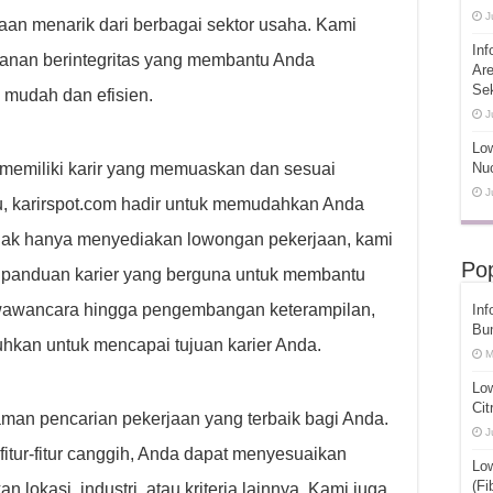
J
an menarik dari berbagai sektor usaha. Kami
Inf
anan berintegritas yang membantu Anda
Ar
Se
 mudah dan efisien.
J
Low
emiliki karir yang memuaskan dan sesuai
Nuc
J
u, karirspot.com hadir untuk memudahkan Anda
Tidak hanya menyediakan lowongan pekerjaan, kami
Pop
panduan karier yang berguna untuk membantu
 wawancara hingga pengembangan keterampilan,
Inf
Bu
uhkan untuk mencapai tujuan karier Anda.
M
Lo
Cit
an pencarian pekerjaan yang terbaik bagi Anda.
J
itur-fitur canggih, Anda dapat menyesuaikan
Lo
(Fi
lokasi, industri, atau kriteria lainnya. Kami juga