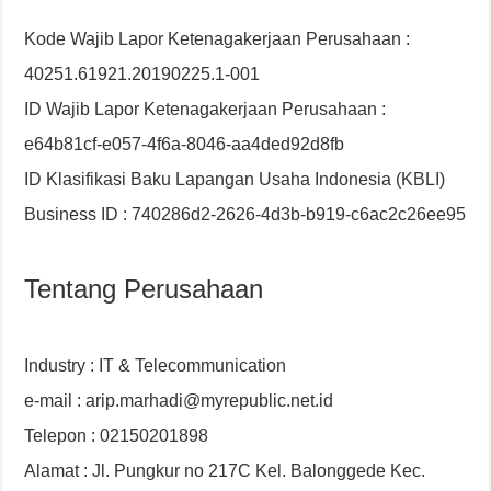
Kode Wajib Lapor Ketenagakerjaan Perusahaan :
40251.61921.20190225.1-001
ID Wajib Lapor Ketenagakerjaan Perusahaan :
e64b81cf-e057-4f6a-8046-aa4ded92d8fb
ID Klasifikasi Baku Lapangan Usaha Indonesia (KBLI)
Business ID : 740286d2-2626-4d3b-b919-c6ac2c26ee95
Tentang Perusahaan
Industry : IT & Telecommunication
e-mail : arip.marhadi@myrepublic.net.id
Telepon : 02150201898
Alamat : Jl. Pungkur no 217C Kel. Balonggede Kec.