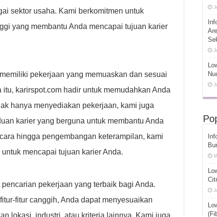
J
gai sektor usaha. Kami berkomitmen untuk
Inf
nggi yang membantu Anda mencapai tujuan karier
Ar
Se
J
Low
memiliki pekerjaan yang memuaskan dan sesuai
Nuc
J
 itu, karirspot.com hadir untuk memudahkan Anda
idak hanya menyediakan pekerjaan, kami juga
Pop
uan karier yang berguna untuk membantu Anda
ncara hingga pengembangan keterampilan, kami
Inf
Bu
 untuk mencapai tujuan karier Anda.
M
Lo
Cit
encarian pekerjaan yang terbaik bagi Anda.
J
itur-fitur canggih, Anda dapat menyesuaikan
Lo
(Fi
lokasi, industri, atau kriteria lainnya. Kami juga