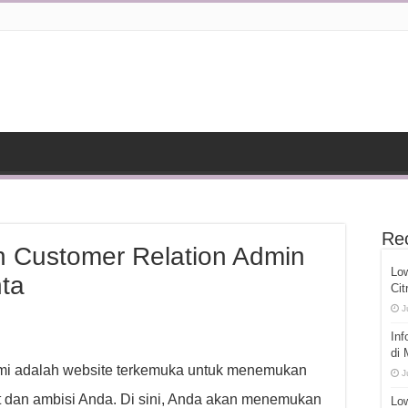
Re
 Customer Relation Admin
Lo
nta
Cit
J
Inf
di
ami adalah website terkemuka untuk menemukan
J
 dan ambisi Anda. Di sini, Anda akan menemukan
Low