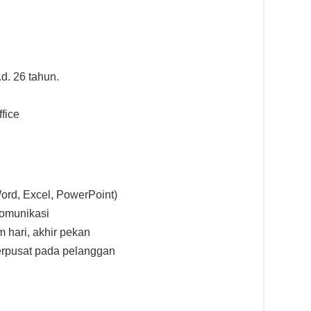
.d. 26 tahun.
ffice
Word, Excel, PowerPoint)
komunikasi
m hari, akhir pekan
berpusat pada pelanggan