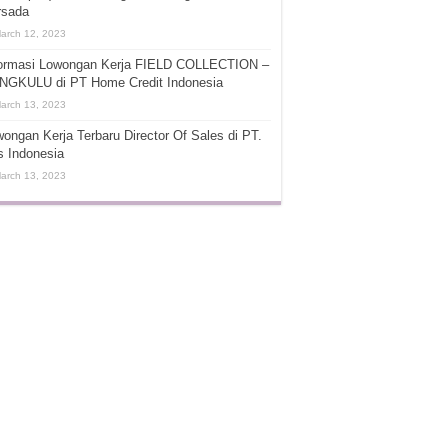
rsada
arch 12, 2023
formasi Lowongan Kerja FIELD COLLECTION –
NGKULU di PT Home Credit Indonesia
arch 13, 2023
ongan Kerja Terbaru Director Of Sales di PT.
s Indonesia
arch 13, 2023