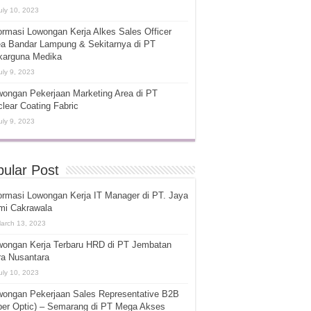
uly 10, 2023
ormasi Lowongan Kerja Alkes Sales Officer
ea Bandar Lampung & Sekitarnya di PT
karguna Medika
uly 9, 2023
ongan Pekerjaan Marketing Area di PT
lear Coating Fabric
uly 9, 2023
ular Post
ormasi Lowongan Kerja IT Manager di PT. Jaya
mi Cakrawala
arch 13, 2023
wongan Kerja Terbaru HRD di PT Jembatan
ra Nusantara
uly 10, 2023
wongan Pekerjaan Sales Representative B2B
ber Optic) – Semarang di PT Mega Akses