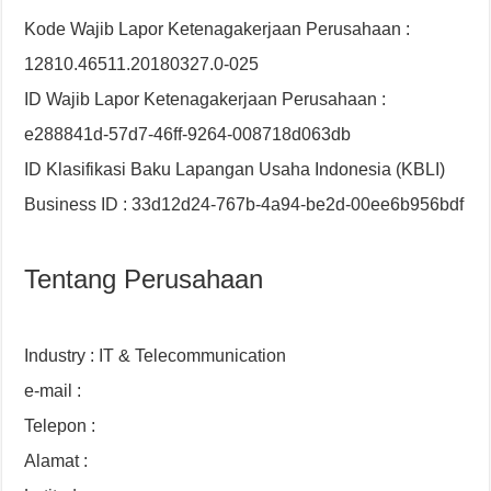
Kode Wajib Lapor Ketenagakerjaan Perusahaan :
12810.46511.20180327.0-025
ID Wajib Lapor Ketenagakerjaan Perusahaan :
e288841d-57d7-46ff-9264-008718d063db
ID Klasifikasi Baku Lapangan Usaha Indonesia (KBLI)
Business ID : 33d12d24-767b-4a94-be2d-00ee6b956bdf
Tentang Perusahaan
Industry : IT & Telecommunication
e-mail :
Telepon :
Alamat :