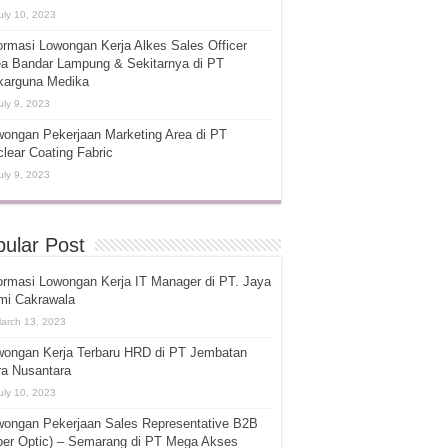
uly 10, 2023
ormasi Lowongan Kerja Alkes Sales Officer
ea Bandar Lampung & Sekitarnya di PT
karguna Medika
uly 9, 2023
ongan Pekerjaan Marketing Area di PT
lear Coating Fabric
uly 9, 2023
ular Post
ormasi Lowongan Kerja IT Manager di PT. Jaya
mi Cakrawala
arch 13, 2023
wongan Kerja Terbaru HRD di PT Jembatan
ra Nusantara
uly 10, 2023
wongan Pekerjaan Sales Representative B2B
ber Optic) – Semarang di PT Mega Akses