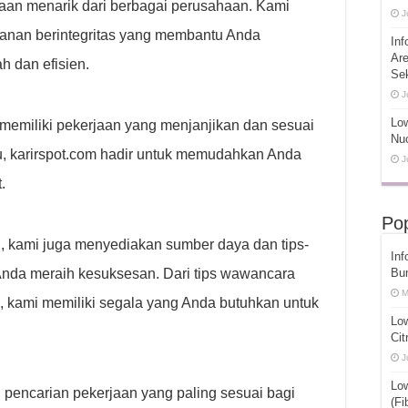
an menarik dari berbagai perusahaan. Kami
J
anan berintegritas yang membantu Anda
Inf
Ar
h dan efisien.
Se
J
Low
emiliki pekerjaan yang menjanjikan dan sesuai
Nuc
u, karirspot.com hadir untuk memudahkan Anda
J
.
Pop
, kami juga menyediakan sumber daya dan tips-
Inf
Anda meraih kesuksesan. Dari tips wawancara
Bu
M
 kami memiliki segala yang Anda butuhkan untuk
Lo
Cit
J
Lo
pencarian pekerjaan yang paling sesuai bagi
(Fi