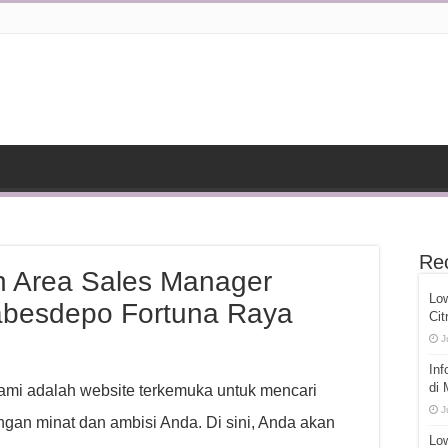
Re
 Area Sales Manager
Lo
jabesdepo Fortuna Raya
Cit
J
Inf
di
mi adalah website terkemuka untuk mencari
J
gan minat dan ambisi Anda. Di sini, Anda akan
Low