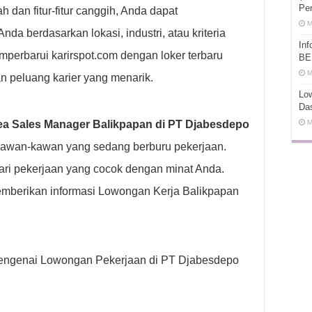
Pe
dan fitur-fitur canggih, Anda dapat
M
a berdasarkan lokasi, industri, atau kriteria
In
emperbarui karirspot.com dengan loker terbaru
BE
M
n peluang karier yang menarik.
Low
Da
a Sales Manager Balikpapan di PT Djabesdepo
M
kawan-kawan yang sedang berburu pekerjaan.
ri pekerjaan yang cocok dengan minat Anda.
mberikan informasi Lowongan Kerja Balikpapan
p mengenai Lowongan Pekerjaan di PT Djabesdepo