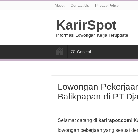
About
Contact Us
Privacy Policy
KarirSpot
Informasi Lowongan Kerja Terupdate
General
Lowongan Pekerjaan
Balikpapan di PT D
Selamat datang di
karirspot.com!
Ka
lowongan pekerjaan yang sesuai den