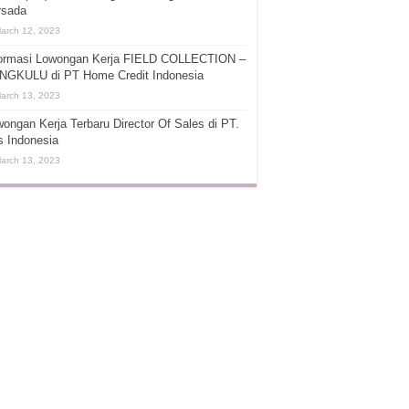
rsada
arch 12, 2023
formasi Lowongan Kerja FIELD COLLECTION –
NGKULU di PT Home Credit Indonesia
arch 13, 2023
ongan Kerja Terbaru Director Of Sales di PT.
s Indonesia
arch 13, 2023