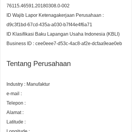
76115.46591.20180308.0-002
ID Wajib Lapor Ketenagakerjaan Perusahaan :
d9c3f1bd-67cd-435a-a030-b7f44e4f6a71
ID Klasifikasi Baku Lapangan Usaha Indonesia (KBLI)
Business ID : cee0eee7-d53c-4ac8-af2e-dcfaa9eae0eb
Tentang Perusahaan
Industry : Manufaktur
e-mail :
Telepon :
Alamat :
Latitude :
Longitude :