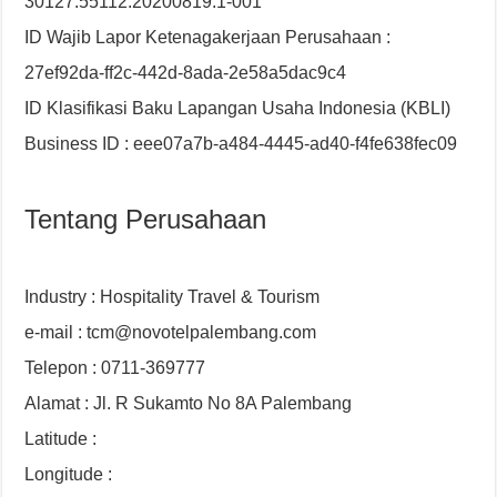
30127.55112.20200819.1-001
ID Wajib Lapor Ketenagakerjaan Perusahaan :
27ef92da-ff2c-442d-8ada-2e58a5dac9c4
ID Klasifikasi Baku Lapangan Usaha Indonesia (KBLI)
Business ID : eee07a7b-a484-4445-ad40-f4fe638fec09
Tentang Perusahaan
Industry : Hospitality Travel & Tourism
e-mail : tcm@novotelpalembang.com
Telepon : 0711-369777
Alamat : Jl. R Sukamto No 8A Palembang
Latitude :
Longitude :