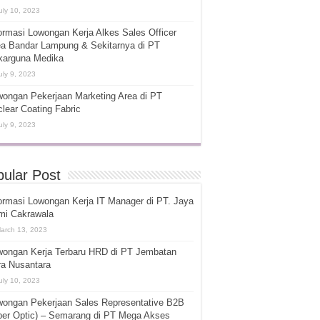
uly 10, 2023
ormasi Lowongan Kerja Alkes Sales Officer
ea Bandar Lampung & Sekitarnya di PT
karguna Medika
uly 9, 2023
ongan Pekerjaan Marketing Area di PT
lear Coating Fabric
uly 9, 2023
ular Post
ormasi Lowongan Kerja IT Manager di PT. Jaya
mi Cakrawala
arch 13, 2023
wongan Kerja Terbaru HRD di PT Jembatan
ra Nusantara
uly 10, 2023
wongan Pekerjaan Sales Representative B2B
ber Optic) – Semarang di PT Mega Akses