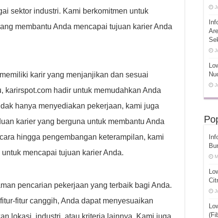
J
gai sektor industri. Kami berkomitmen untuk
Inf
 yang membantu Anda mencapai tujuan karier Anda
Ar
Se
J
Low
miliki karir yang menjanjikan dan sesuai
Nuc
J
u, karirspot.com hadir untuk memudahkan Anda
Tidak hanya menyediakan pekerjaan, kami juga
Pop
uan karier yang berguna untuk membantu Anda
ncara hingga pengembangan keterampilan, kami
Inf
Bu
 untuk mencapai tujuan karier Anda.
M
Lo
Cit
an pencarian pekerjaan yang terbaik bagi Anda.
J
itur-fitur canggih, Anda dapat menyesuaikan
Lo
(Fi
lokasi, industri, atau kriteria lainnya. Kami juga