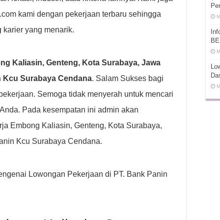
Pe
t.com kami dengan pekerjaan terbaru sehingga
M
 karier yang menarik.
In
BE
M
g Kaliasin, Genteng, Kota Surabaya, Jawa
Low
Da
in Kcu Surabaya Cendana
. Salam Sukses bagi
M
ekerjaan. Semoga tidak menyerah untuk mencari
 Anda. Pada kesempatan ini admin akan
ja Embong Kaliasin, Genteng, Kota Surabaya,
 Panin Kcu Surabaya Cendana.
 mengenai Lowongan Pekerjaan di PT. Bank Panin