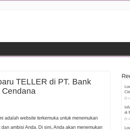
Re
baru TELLER di PT. Bank
Lo
a Cendana
Cit
J
Inf
di
ami adalah website terkemuka untuk menemukan
J
 dan ambisi Anda. Di sini, Anda akan menemukan
Low