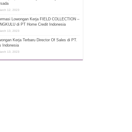
rsada
arch 12, 2023
formasi Lowongan Kerja FIELD COLLECTION –
NGKULU di PT Home Credit Indonesia
arch 13, 2023
ongan Kerja Terbaru Director Of Sales di PT.
s Indonesia
arch 13, 2023