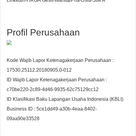
Linkedin-HRGA Gesit-Wanita/Pria-Usia-SIM A
Profil Perusahaan
Kode Wajib Lapor Ketenagakerjaan Perusahaan :
17530.25112.20180905.0-012
ID Wajib Lapor Ketenagakerjaan Perusahaan :
c70be220-2c89-4d46-9935-62c75129cc12
ID Klasifikasi Baku Lapangan Usaha Indonesia (KBLI)
Business ID : 5ce1dd49-a30b-4eaa-8402-
09aa90e33528