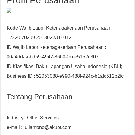
Profil Perusahaan
Kode Wajib Lapor Ketenagakerjaan Perusahaan :
12220.70209.20180223.0-012
ID Wajib Lapor Ketenagakerjaan Perusahaan :
00a4ddaa-bd59-4942-86b0-0cce5152c307
ID Klasifikasi Baku Lapangan Usaha Indonesia (KBLI)
Business ID : 52053038-e990-438f-924c-b1afc512b2fc
Tentang Perusahaan
Industry : Other Services
e-mail : juliantono@akupt.com