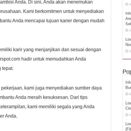
 ambisi Anda. Di sini, Anda akan menemukan
J
 perusahaan. Kami berkomitmen untuk menyediakan
Inf
Ar
mbantu Anda mencapai tujuan karier dengan mudah
Se
J
Low
Nuc
miliki karir yang menjanjikan dan sesuai dengan
J
arirspot.com hadir untuk memudahkan Anda
tepat.
Pop
Inf
pekerjaan, kami juga menyediakan sumber daya
Bu
M
embantu Anda meraih kesuksesan. Dari tips
Lo
erampilan, kami memiliki segala yang Anda
Cit
J
er Anda.
Lo
(Fi