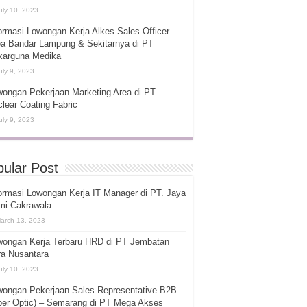
uly 10, 2023
ormasi Lowongan Kerja Alkes Sales Officer
ea Bandar Lampung & Sekitarnya di PT
karguna Medika
uly 9, 2023
ongan Pekerjaan Marketing Area di PT
lear Coating Fabric
uly 9, 2023
ular Post
ormasi Lowongan Kerja IT Manager di PT. Jaya
mi Cakrawala
arch 13, 2023
wongan Kerja Terbaru HRD di PT Jembatan
ra Nusantara
uly 10, 2023
wongan Pekerjaan Sales Representative B2B
ber Optic) – Semarang di PT Mega Akses