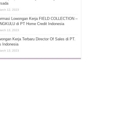
rsada
arch 12, 2023
formasi Lowongan Kerja FIELD COLLECTION –
NGKULU di PT Home Credit Indonesia
arch 13, 2023
ongan Kerja Terbaru Director Of Sales di PT.
s Indonesia
arch 13, 2023