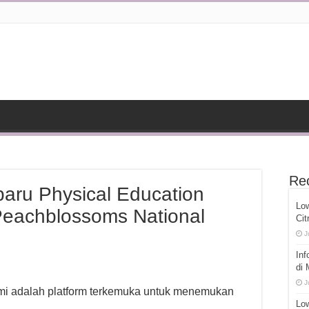
Re
aru Physical Education
Lo
 Peachblossoms National
Cit
J
Inf
di
J
ami adalah platform terkemuka untuk menemukan
Low