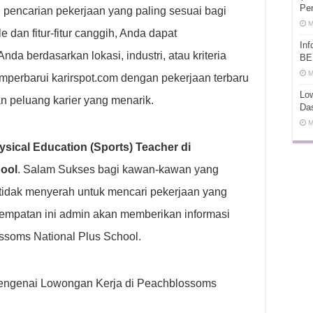
Pe
pencarian pekerjaan yang paling sesuai bagi
M
dan fitur-fitur canggih, Anda dapat
In
a berdasarkan lokasi, industri, atau kriteria
BE
M
emperbarui karirspot.com dengan pekerjaan terbaru
Low
n peluang karier yang menarik.
Da
M
sical Education (Sports) Teacher di
ool
. Salam Sukses bagi kawan-kawan yang
tidak menyerah untuk mencari pekerjaan yang
empatan ini admin akan memberikan informasi
ssoms National Plus School.
p mengenai Lowongan Kerja di Peachblossoms