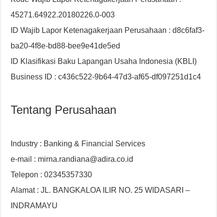
45271.64922.20180226.0-003
ID Wajib Lapor Ketenagakerjaan Perusahaan : d8c6faf3-
ba20-4f8e-bd88-bee9e41de5ed
ID Klasifikasi Baku Lapangan Usaha Indonesia (KBLI)
Business ID : c436c522-9b64-47d3-af65-df097251d1c4
Tentang Perusahaan
Industry : Banking & Financial Services
e-mail : mirna.randiana@adira.co.id
Telepon : 02345357330
Alamat : JL. BANGKALOA ILIR NO. 25 WIDASARI –
INDRAMAYU