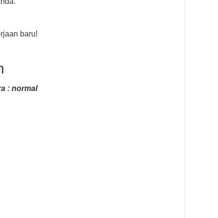
nda.
jaan baru!
n
a : normal