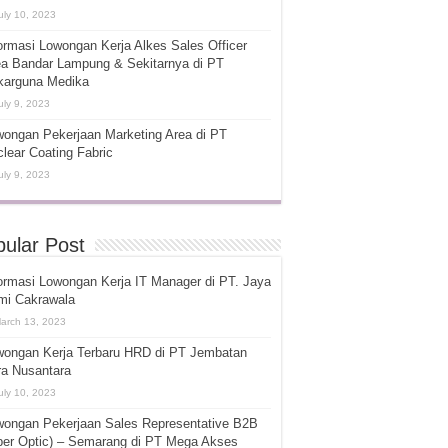
uly 10, 2023
ormasi Lowongan Kerja Alkes Sales Officer
ea Bandar Lampung & Sekitarnya di PT
karguna Medika
uly 9, 2023
ongan Pekerjaan Marketing Area di PT
lear Coating Fabric
uly 9, 2023
ular Post
ormasi Lowongan Kerja IT Manager di PT. Jaya
mi Cakrawala
arch 13, 2023
wongan Kerja Terbaru HRD di PT Jembatan
ra Nusantara
uly 10, 2023
wongan Pekerjaan Sales Representative B2B
ber Optic) – Semarang di PT Mega Akses