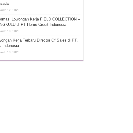
rsada
arch 12, 2023
formasi Lowongan Kerja FIELD COLLECTION –
NGKULU di PT Home Credit Indonesia
arch 13, 2023
ongan Kerja Terbaru Director Of Sales di PT.
s Indonesia
arch 13, 2023