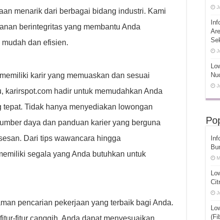
J
n menarik dari berbagai bidang industri. Kami
Inf
anan berintegritas yang membantu Anda
Ar
Se
 mudah dan efisien.
J
Low
emiliki karir yang memuaskan dan sesuai
Nuc
J
u, karirspot.com hadir untuk memudahkan Anda
 tepat. Tidak hanya menyediakan lowongan
Pop
sumber daya dan panduan karier yang berguna
esan. Dari tips wawancara hingga
Inf
Bu
emiliki segala yang Anda butuhkan untuk
M
Lo
Cit
J
an pencarian pekerjaan yang terbaik bagi Anda.
Lo
(Fi
itur-fitur canggih, Anda dapat menyesuaikan