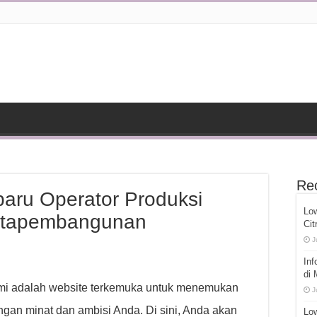
Re
aru Operator Produksi
Lo
Dutapembangunan
Cit
J
Inf
di
ami adalah website terkemuka untuk menemukan
J
gan minat dan ambisi Anda. Di sini, Anda akan
Low