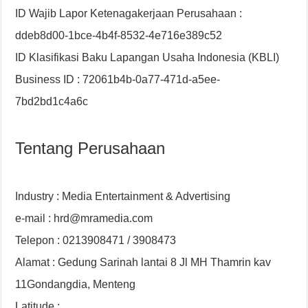
ID Wajib Lapor Ketenagakerjaan Perusahaan :
ddeb8d00-1bce-4b4f-8532-4e716e389c52
ID Klasifikasi Baku Lapangan Usaha Indonesia (KBLI)
Business ID : 72061b4b-0a77-471d-a5ee-
7bd2bd1c4a6c
Tentang Perusahaan
Industry : Media Entertainment & Advertising
e-mail : hrd@mramedia.com
Telepon : 0213908471 / 3908473
Alamat : Gedung Sarinah lantai 8 Jl MH Thamrin kav
11Gondangdia, Menteng
Latitude :