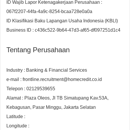
ID Wajib Lapor Ketenagakerjaan Perusahaan :
067f2207-44fa-4a9c-8254-bcaa728e0a0a
ID Klasifikasi Baku Lapangan Usaha Indonesia (KBLI)
Business ID : c436c522-9b64-47d3-af65-df097251d1c4
Tentang Perusahaan
Industry : Banking & Financial Services
e-mail : frontline.recruitment@homecredit.co.id
Telepon : 02129539655
Alamat : Plaza Oleos, Jl TB Simatupang Kav.53A,
Kebagusan, Pasar Minggu, Jakarta Selatan
Latitude :
Longitude :