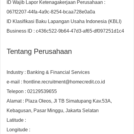
ID Wajib Lapor Ketenagakerjaan Perusahaan :
067f2207-44fa-4a9c-8254-bcaa728e0a0a
ID Klasifikasi Baku Lapangan Usaha Indonesia (KBLI)
Business ID : c436c522-9b64-47d3-af65-df097251d1c4
Tentang Perusahaan
Industry : Banking & Financial Services
e-mail : frontline.recruitment@homecredit.co.id
Telepon : 02129539655
Alamat : Plaza Oleos, Jl TB Simatupang Kav.53A,
Kebagusan, Pasar Minggu, Jakarta Selatan
Latitude :
Longitude :