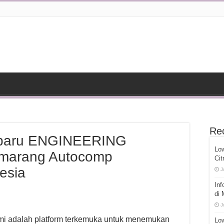
Re
rbaru ENGINEERING
Lo
marang Autocomp
Cit
esia
J
Inf
di
J
ami adalah platform terkemuka untuk menemukan
Low