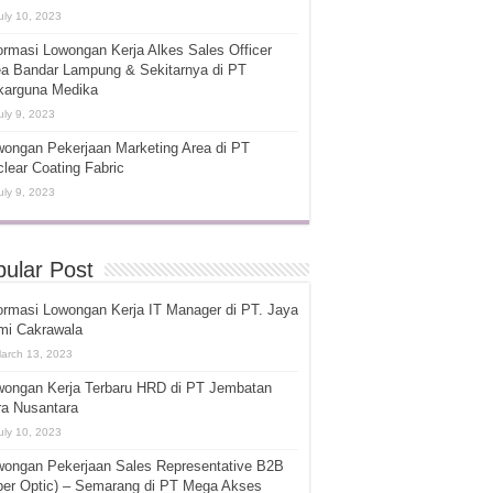
uly 10, 2023
ormasi Lowongan Kerja Alkes Sales Officer
ea Bandar Lampung & Sekitarnya di PT
karguna Medika
uly 9, 2023
ongan Pekerjaan Marketing Area di PT
lear Coating Fabric
uly 9, 2023
ular Post
ormasi Lowongan Kerja IT Manager di PT. Jaya
mi Cakrawala
arch 13, 2023
wongan Kerja Terbaru HRD di PT Jembatan
ra Nusantara
uly 10, 2023
wongan Pekerjaan Sales Representative B2B
ber Optic) – Semarang di PT Mega Akses