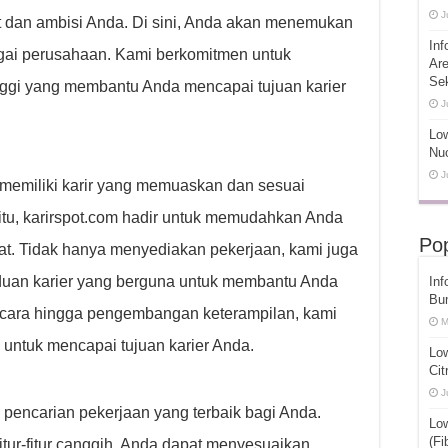
J
 dan ambisi Anda. Di sini, Anda akan menemukan
Inf
agai perusahaan. Kami berkomitmen untuk
Ar
Se
nggi yang membantu Anda mencapai tujuan karier
J
Low
Nuc
J
emiliki karir yang memuaskan dan sesuai
itu, karirspot.com hadir untuk memudahkan Anda
Pop
t. Tidak hanya menyediakan pekerjaan, kami juga
uan karier yang berguna untuk membantu Anda
Inf
Bu
ncara hingga pengembangan keterampilan, kami
M
 untuk mencapai tujuan karier Anda.
Lo
Cit
J
encarian pekerjaan yang terbaik bagi Anda.
Lo
(Fi
itur-fitur canggih, Anda dapat menyesuaikan