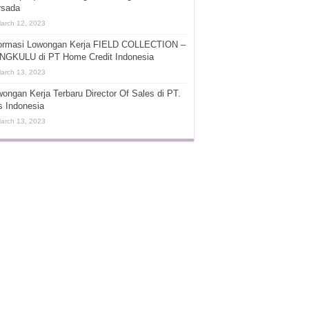
rsada
arch 12, 2023
formasi Lowongan Kerja FIELD COLLECTION –
NGKULU di PT Home Credit Indonesia
arch 13, 2023
ongan Kerja Terbaru Director Of Sales di PT.
s Indonesia
arch 13, 2023