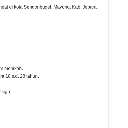
mpat di kota Sengonbugel, Mayong, Kab. Jepara,
um menikah.
ra 18 s.d. 28 tahun.
esign