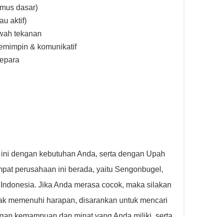
umus dasar)
u aktif)
wah tekanan
pemimpin & komunikatif
Jepara
 ini dengan kebutuhan Anda, serta dengan Upah
pat perusahaan ini berada, yaitu Sengonbugel,
Indonesia. Jika Anda merasa cocok, maka silakan
idak memenuhi harapan, disarankan untuk mencari
gan kemampuan dan minat yang Anda miliki, serta