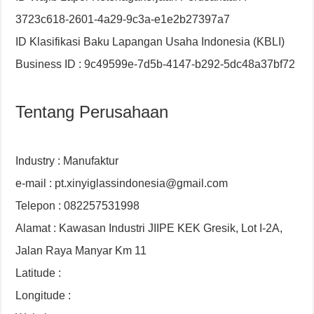
3723c618-2601-4a29-9c3a-e1e2b27397a7
ID Klasifikasi Baku Lapangan Usaha Indonesia (KBLI)
Business ID : 9c49599e-7d5b-4147-b292-5dc48a37bf72
Tentang Perusahaan
Industry : Manufaktur
e-mail : pt.xinyiglassindonesia@gmail.com
Telepon : 082257531998
Alamat : Kawasan Industri JIIPE KEK Gresik, Lot I-2A,
Jalan Raya Manyar Km 11
Latitude :
Longitude :