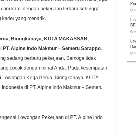
Pe
t.com kami dengan pekerjaan terbaru sehingga
M
 karier yang menarik.
In
BE
M
erua, Biringkanaya, KOTA MAKASSAR,
Low
Da
 PT. Alpine Indo Makmur – Semeru Sarappo
.
M
g sedang berburu pekerjaan. Semoga tidak
yang cocok dengan minat Anda. Pada kesempatan
si Lowongan Kerja Berua, Biringkanaya, KOTA
onesia di PT. Alpine Indo Makmur – Semeru
 mengenai Lowongan Pekerjaan di PT. Alpine Indo