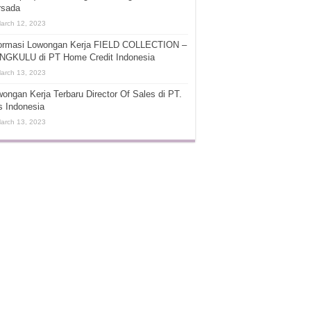
rsada
arch 12, 2023
formasi Lowongan Kerja FIELD COLLECTION –
NGKULU di PT Home Credit Indonesia
arch 13, 2023
ongan Kerja Terbaru Director Of Sales di PT.
s Indonesia
arch 13, 2023