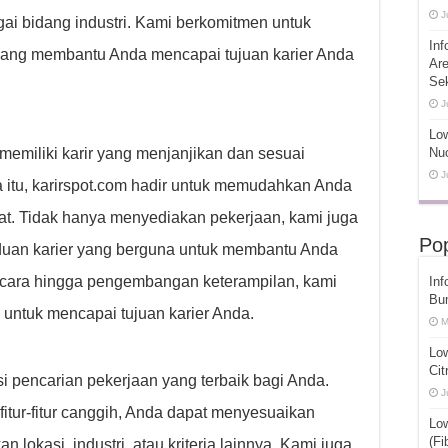
J
gai bidang industri. Kami berkomitmen untuk
Inf
 yang membantu Anda mencapai tujuan karier Anda
Ar
Se
J
Low
miliki karir yang menjanjikan dan sesuai
Nuc
J
 itu, karirspot.com hadir untuk memudahkan Anda
t. Tidak hanya menyediakan pekerjaan, kami juga
Pop
uan karier yang berguna untuk membantu Anda
ncara hingga pengembangan keterampilan, kami
Inf
Bu
 untuk mencapai tujuan karier Anda.
M
Lo
Cit
 pencarian pekerjaan yang terbaik bagi Anda.
J
itur-fitur canggih, Anda dapat menyesuaikan
Lo
(Fi
lokasi, industri, atau kriteria lainnya. Kami juga