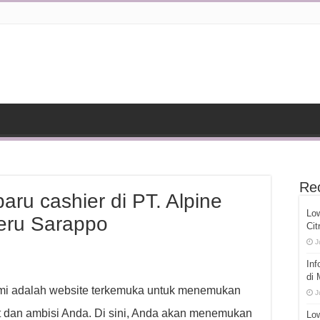
Re
ru cashier di PT. Alpine
Lo
eru Sarappo
Cit
J
Inf
di
ami adalah website terkemuka untuk menemukan
J
 dan ambisi Anda. Di sini, Anda akan menemukan
Low