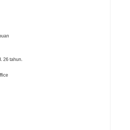
mpuan
. 26 tahun.
ffice