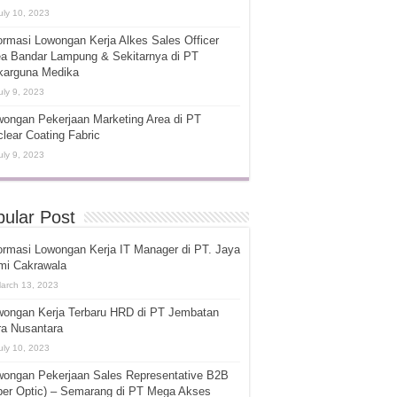
uly 10, 2023
ormasi Lowongan Kerja Alkes Sales Officer
ea Bandar Lampung & Sekitarnya di PT
karguna Medika
uly 9, 2023
ongan Pekerjaan Marketing Area di PT
lear Coating Fabric
uly 9, 2023
ular Post
ormasi Lowongan Kerja IT Manager di PT. Jaya
mi Cakrawala
arch 13, 2023
wongan Kerja Terbaru HRD di PT Jembatan
ra Nusantara
uly 10, 2023
wongan Pekerjaan Sales Representative B2B
ber Optic) – Semarang di PT Mega Akses