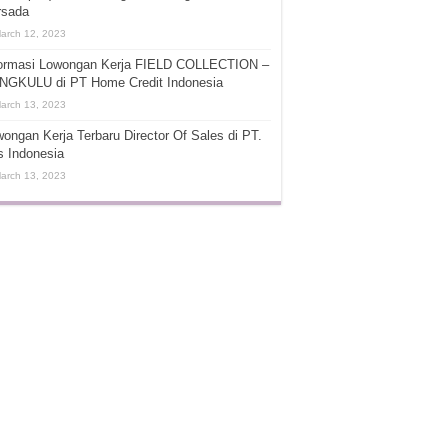
rsada
arch 12, 2023
formasi Lowongan Kerja FIELD COLLECTION –
NGKULU di PT Home Credit Indonesia
arch 13, 2023
ongan Kerja Terbaru Director Of Sales di PT.
s Indonesia
arch 13, 2023