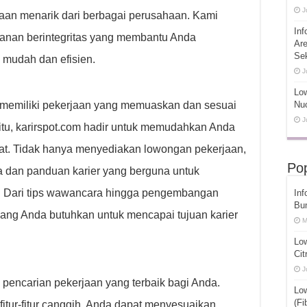
J
an menarik dari berbagai perusahaan. Kami
Inf
anan berintegritas yang membantu Anda
Ar
Se
 mudah dan efisien.
J
Low
memiliki pekerjaan yang memuaskan dan sesuai
Nuc
J
itu, karirspot.com hadir untuk memudahkan Anda
at. Tidak hanya menyediakan lowongan pekerjaan,
Pop
 dan panduan karier yang berguna untuk
 Dari tips wawancara hingga pengembangan
Inf
Bu
yang Anda butuhkan untuk mencapai tujuan karier
M
Lo
Cit
J
encarian pekerjaan yang terbaik bagi Anda.
Lo
(Fi
itur-fitur canggih, Anda dapat menyesuaikan