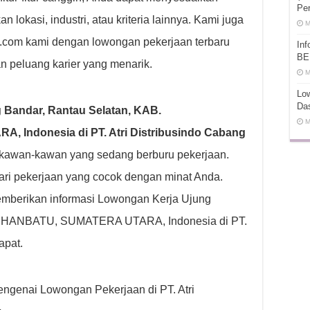
Pe
lokasi, industri, atau kriteria lainnya. Kami juga
M
ot.com kami dengan lowongan pekerjaan terbaru
In
BE
n peluang karier yang menarik.
M
Low
Da
 Bandar, Rantau Selatan, KAB.
M
ndonesia di PT. Atri Distribusindo Cabang
 kawan-kawan yang sedang berburu pekerjaan.
ri pekerjaan yang cocok dengan minat Anda.
mberikan informasi Lowongan Kerja Ujung
BUHANBATU, SUMATERA UTARA, Indonesia di PT.
apat.
mengenai Lowongan Pekerjaan di PT. Atri