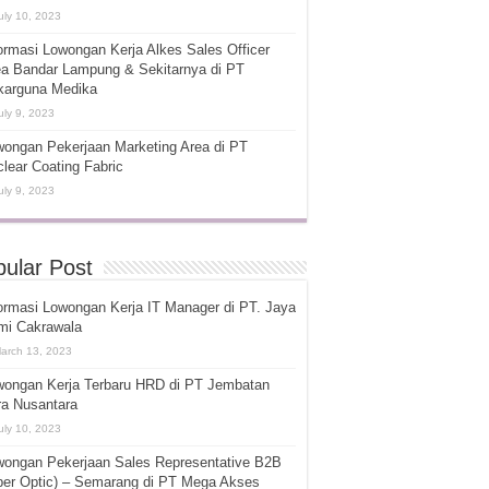
uly 10, 2023
ormasi Lowongan Kerja Alkes Sales Officer
ea Bandar Lampung & Sekitarnya di PT
karguna Medika
uly 9, 2023
ongan Pekerjaan Marketing Area di PT
lear Coating Fabric
uly 9, 2023
ular Post
ormasi Lowongan Kerja IT Manager di PT. Jaya
mi Cakrawala
arch 13, 2023
wongan Kerja Terbaru HRD di PT Jembatan
ra Nusantara
uly 10, 2023
wongan Pekerjaan Sales Representative B2B
ber Optic) – Semarang di PT Mega Akses