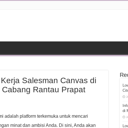
Re
 Kerja Salesman Canvas di
Lo
do Cabang Rantau Prapat
Cit
J
Inf
di
mi adalah platform terkemuka untuk mencari
J
gan minat dan ambisi Anda. Di sini, Anda akan
Low