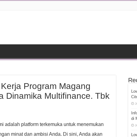
Re
 Kerja Program Magang
Lo
ra Dinamika Multifinance. Tbk
Cit
J
Inf
di
ami adalah platform terkemuka untuk menemukan
J
gan minat dan ambisi Anda. Di sini, Anda akan
Low