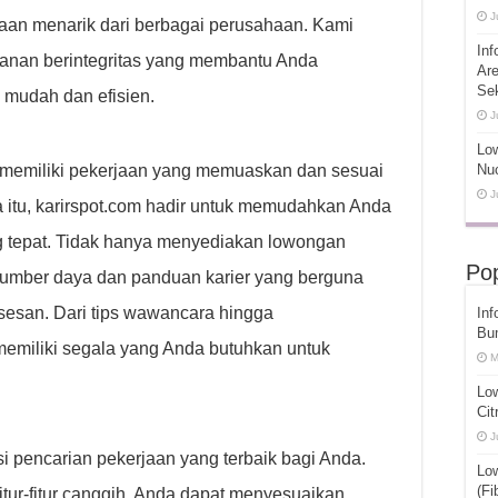
J
an menarik dari berbagai perusahaan. Kami
Inf
anan berintegritas yang membantu Anda
Ar
Se
 mudah dan efisien.
J
Low
memiliki pekerjaan yang memuaskan dan sesuai
Nuc
J
 itu, karirspot.com hadir untuk memudahkan Anda
 tepat. Tidak hanya menyediakan lowongan
Pop
sumber daya dan panduan karier yang berguna
esan. Dari tips wawancara hingga
Inf
Bu
emiliki segala yang Anda butuhkan untuk
M
Lo
Cit
J
 pencarian pekerjaan yang terbaik bagi Anda.
Lo
(Fi
itur-fitur canggih, Anda dapat menyesuaikan