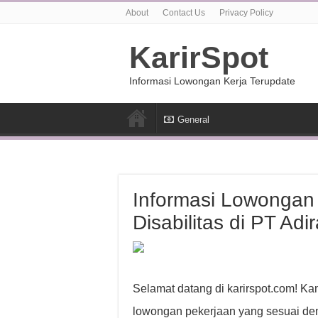
About
Contact Us
Privacy Policy
KarirSpot
Informasi Lowongan Kerja Terupdate
General
Informasi Lowongan
Disabilitas di PT Adi
Selamat datang di karirspot.com! K
lowongan pekerjaan yang sesuai den