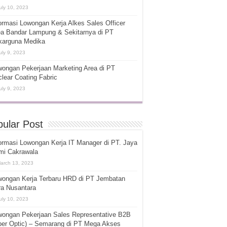
uly 10, 2023
ormasi Lowongan Kerja Alkes Sales Officer
ea Bandar Lampung & Sekitarnya di PT
karguna Medika
uly 9, 2023
ongan Pekerjaan Marketing Area di PT
lear Coating Fabric
uly 9, 2023
ular Post
ormasi Lowongan Kerja IT Manager di PT. Jaya
mi Cakrawala
arch 13, 2023
wongan Kerja Terbaru HRD di PT Jembatan
ra Nusantara
uly 10, 2023
wongan Pekerjaan Sales Representative B2B
ber Optic) – Semarang di PT Mega Akses