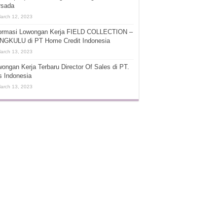
rsada
arch 12, 2023
formasi Lowongan Kerja FIELD COLLECTION –
NGKULU di PT Home Credit Indonesia
arch 13, 2023
ongan Kerja Terbaru Director Of Sales di PT.
s Indonesia
arch 13, 2023