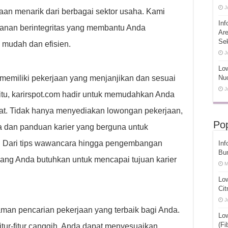
J
an menarik dari berbagai sektor usaha. Kami
Inf
anan berintegritas yang membantu Anda
Ar
Se
 mudah dan efisien.
J
Low
emiliki pekerjaan yang menjanjikan dan sesuai
Nuc
J
itu, karirspot.com hadir untuk memudahkan Anda
at. Tidak hanya menyediakan lowongan pekerjaan,
Pop
 dan panduan karier yang berguna untuk
 Dari tips wawancara hingga pengembangan
Inf
Bu
yang Anda butuhkan untuk mencapai tujuan karier
M
Lo
Cit
J
an pencarian pekerjaan yang terbaik bagi Anda.
Lo
(Fi
itur-fitur canggih, Anda dapat menyesuaikan