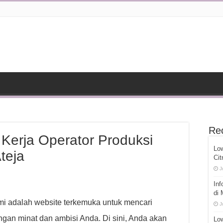
Re
Kerja Operator Produksi
Lo
Ateja
Cit
J
Inf
di
ami adalah website terkemuka untuk mencari
J
gan minat dan ambisi Anda. Di sini, Anda akan
Low