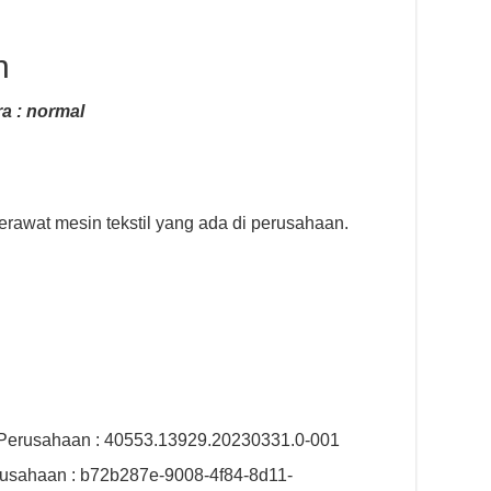
n
a : normal
awat mesin tekstil yang ada di perusahaan.
 Perusahaan : 40553.13929.20230331.0-001
rusahaan : b72b287e-9008-4f84-8d11-