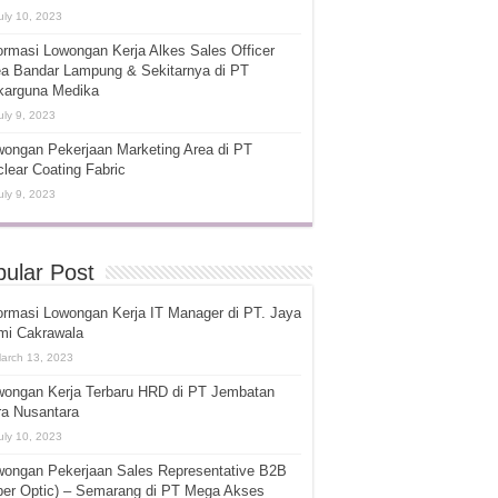
uly 10, 2023
ormasi Lowongan Kerja Alkes Sales Officer
ea Bandar Lampung & Sekitarnya di PT
karguna Medika
uly 9, 2023
ongan Pekerjaan Marketing Area di PT
lear Coating Fabric
uly 9, 2023
ular Post
ormasi Lowongan Kerja IT Manager di PT. Jaya
mi Cakrawala
arch 13, 2023
wongan Kerja Terbaru HRD di PT Jembatan
ra Nusantara
uly 10, 2023
wongan Pekerjaan Sales Representative B2B
ber Optic) – Semarang di PT Mega Akses