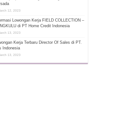
rsada
arch 12, 2023
formasi Lowongan Kerja FIELD COLLECTION –
NGKULU di PT Home Credit Indonesia
arch 13, 2023
ongan Kerja Terbaru Director Of Sales di PT.
s Indonesia
arch 13, 2023