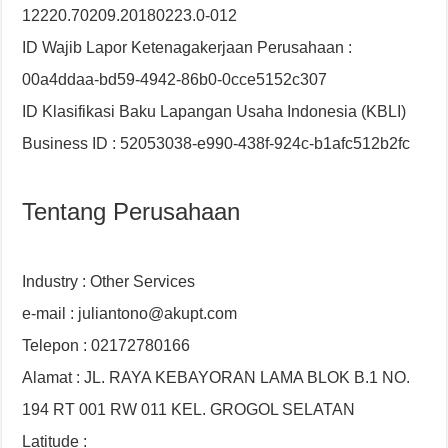
12220.70209.20180223.0-012
ID Wajib Lapor Ketenagakerjaan Perusahaan :
00a4ddaa-bd59-4942-86b0-0cce5152c307
ID Klasifikasi Baku Lapangan Usaha Indonesia (KBLI)
Business ID : 52053038-e990-438f-924c-b1afc512b2fc
Tentang Perusahaan
Industry : Other Services
e-mail : juliantono@akupt.com
Telepon : 02172780166
Alamat : JL. RAYA KEBAYORAN LAMA BLOK B.1 NO.
194 RT 001 RW 011 KEL. GROGOL SELATAN
Latitude :