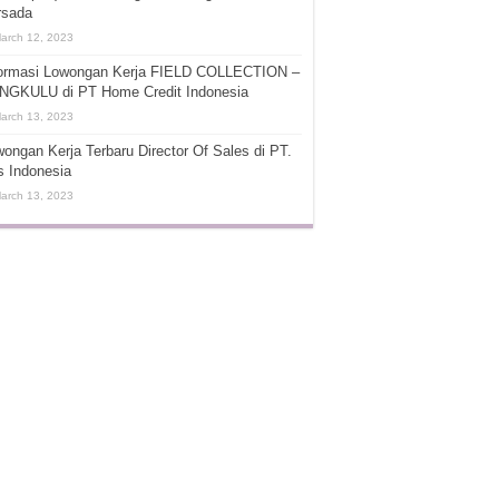
rsada
arch 12, 2023
formasi Lowongan Kerja FIELD COLLECTION –
NGKULU di PT Home Credit Indonesia
arch 13, 2023
ongan Kerja Terbaru Director Of Sales di PT.
s Indonesia
arch 13, 2023