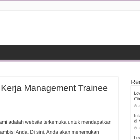
Re
 Kerja Management Trainee
Lo
Cit
J
Inf
di
mi adalah website terkemuka untuk mendapatkan
J
 ambisi Anda. Di sini, Anda akan menemukan
Low