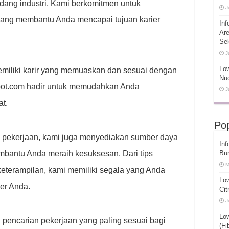
idang industri. Kami berkomitmen untuk
J
yang membantu Anda mencapai tujuan karier
Inf
Ar
Se
J
Low
emiliki karir yang memuaskan dan sesuai dengan
Nuc
rspot.com hadir untuk memudahkan Anda
J
t.
Pop
pekerjaan, kami juga menyediakan sumber daya
Inf
embantu Anda meraih kesuksesan. Dari tips
Bu
M
erampilan, kami memiliki segala yang Anda
Lo
er Anda.
Cit
J
Lo
pencarian pekerjaan yang paling sesuai bagi
(Fi