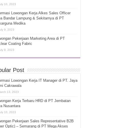
uly 10, 2023
ormasi Lowongan Kerja Alkes Sales Officer
ea Bandar Lampung & Sekitarnya di PT
karguna Medika
uly 9, 2023
ongan Pekerjaan Marketing Area di PT
lear Coating Fabric
uly 9, 2023
ular Post
ormasi Lowongan Kerja IT Manager di PT. Jaya
mi Cakrawala
arch 13, 2023
wongan Kerja Terbaru HRD di PT Jembatan
ra Nusantara
uly 10, 2023
wongan Pekerjaan Sales Representative B2B
ber Optic) – Semarang di PT Mega Akses