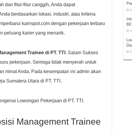
Pe
dan fitur-fitur canggih, Anda dapat
M
a berdasarkan lokasi, industri, atau kriteria
In
emperbarui karirspot.com dengan pekerjaan terbaru
BE
M
n peluang karier yang menarik.
Low
Da
anagement Trainee di PT. TTI
. Salam Sukses
M
uru pekerjaan. Semoga tidak menyerah untuk
an minat Anda. Pada kesempatan ini admin akan
a Sumatera Utara di PT. TTI.
 mengenai Lowongan Pekerjaan di PT. TTI.
sisi Management Trainee