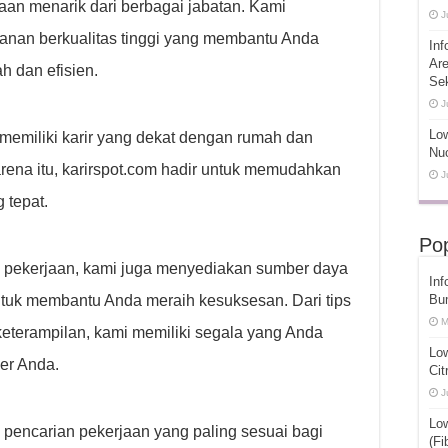
an menarik dari berbagai jabatan. Kami
J
anan berkualitas tinggi yang membantu Anda
Inf
Ar
h dan efisien.
Se
J
Low
emiliki karir yang dekat dengan rumah dan
Nuc
rena itu, karirspot.com hadir untuk memudahkan
J
 tepat.
Pop
pekerjaan, kami juga menyediakan sumber daya
Inf
tuk membantu Anda meraih kesuksesan. Dari tips
Bu
M
erampilan, kami memiliki segala yang Anda
Lo
er Anda.
Cit
J
Lo
pencarian pekerjaan yang paling sesuai bagi
(Fi