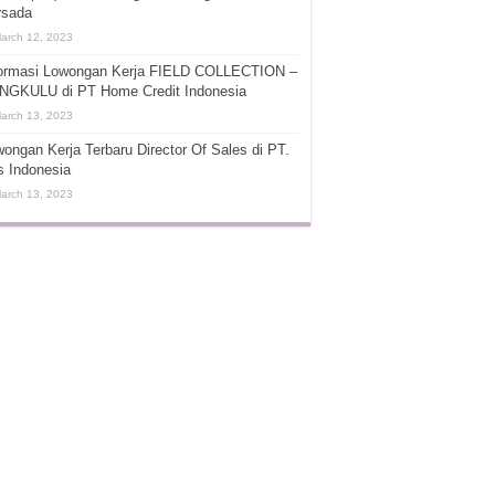
rsada
arch 12, 2023
formasi Lowongan Kerja FIELD COLLECTION –
NGKULU di PT Home Credit Indonesia
arch 13, 2023
ongan Kerja Terbaru Director Of Sales di PT.
s Indonesia
arch 13, 2023