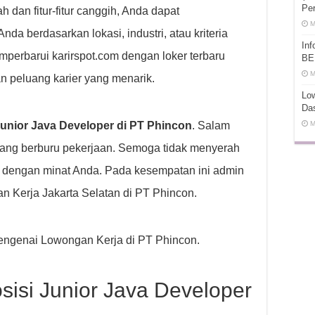
Pe
dan fitur-fitur canggih, Anda dapat
M
a berdasarkan lokasi, industri, atau kriteria
In
emperbarui karirspot.com dengan loker terbaru
BE
M
n peluang karier yang menarik.
Low
Da
unior Java Developer di PT Phincon
. Salam
M
ang berburu pekerjaan. Semoga tidak menyerah
k dengan minat Anda. Pada kesempatan ini admin
 Kerja Jakarta Selatan di PT Phincon.
 mengenai Lowongan Kerja di PT Phincon.
isi Junior Java Developer