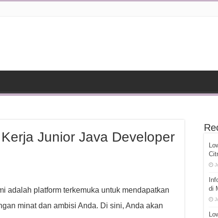
Re
Kerja Junior Java Developer
Lo
Cit
J
Inf
di
ami adalah platform terkemuka untuk mendapatkan
J
gan minat dan ambisi Anda. Di sini, Anda akan
Low