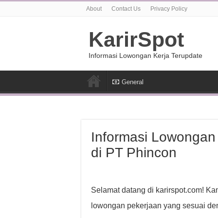
About
Contact Us
Privacy Policy
KarirSpot
Informasi Lowongan Kerja Terupdate
General
Informasi Lowongan 
di PT Phincon
Selamat datang di karirspot.com! K
lowongan pekerjaan yang sesuai den