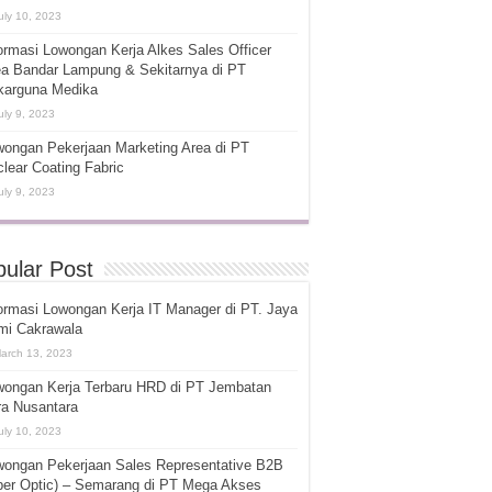
uly 10, 2023
ormasi Lowongan Kerja Alkes Sales Officer
ea Bandar Lampung & Sekitarnya di PT
karguna Medika
uly 9, 2023
ongan Pekerjaan Marketing Area di PT
lear Coating Fabric
uly 9, 2023
ular Post
ormasi Lowongan Kerja IT Manager di PT. Jaya
mi Cakrawala
arch 13, 2023
wongan Kerja Terbaru HRD di PT Jembatan
ra Nusantara
uly 10, 2023
wongan Pekerjaan Sales Representative B2B
ber Optic) – Semarang di PT Mega Akses