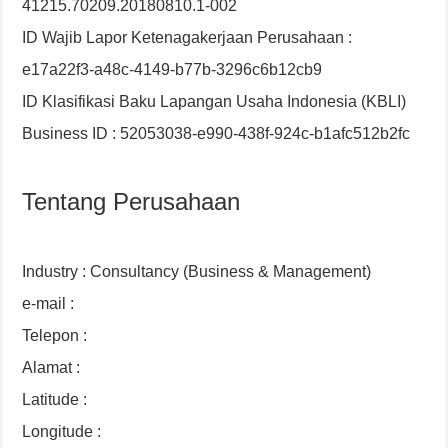
41215.70209.20180810.1-002
ID Wajib Lapor Ketenagakerjaan Perusahaan :
e17a22f3-a48c-4149-b77b-3296c6b12cb9
ID Klasifikasi Baku Lapangan Usaha Indonesia (KBLI)
Business ID : 52053038-e990-438f-924c-b1afc512b2fc
Tentang Perusahaan
Industry : Consultancy (Business & Management)
e-mail :
Telepon :
Alamat :
Latitude :
Longitude :