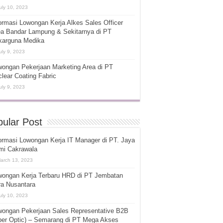
uly 10, 2023
ormasi Lowongan Kerja Alkes Sales Officer
ea Bandar Lampung & Sekitarnya di PT
karguna Medika
uly 9, 2023
ongan Pekerjaan Marketing Area di PT
lear Coating Fabric
uly 9, 2023
ular Post
ormasi Lowongan Kerja IT Manager di PT. Jaya
mi Cakrawala
arch 13, 2023
wongan Kerja Terbaru HRD di PT Jembatan
ra Nusantara
uly 10, 2023
wongan Pekerjaan Sales Representative B2B
ber Optic) – Semarang di PT Mega Akses