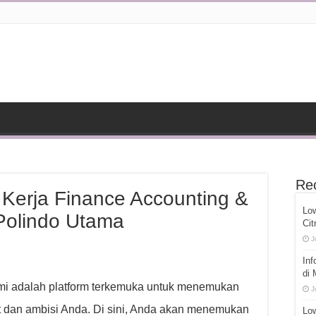
Re
Kerja Finance Accounting &
Lo
Polindo Utama
Cit
J
Inf
di
ami adalah platform terkemuka untuk menemukan
J
 dan ambisi Anda. Di sini, Anda akan menemukan
Low