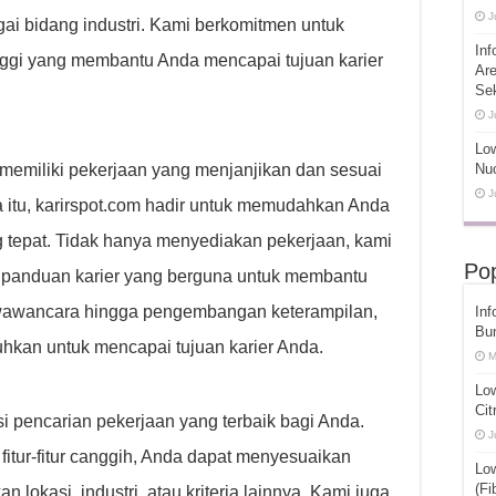
J
gai bidang industri. Kami berkomitmen untuk
Inf
nggi yang membantu Anda mencapai tujuan karier
Ar
Se
J
Low
emiliki pekerjaan yang menjanjikan dan sesuai
Nuc
J
 itu, karirspot.com hadir untuk memudahkan Anda
tepat. Tidak hanya menyediakan pekerjaan, kami
Pop
panduan karier yang berguna untuk membantu
 wawancara hingga pengembangan keterampilan,
Inf
Bu
uhkan untuk mencapai tujuan karier Anda.
M
Lo
Cit
 pencarian pekerjaan yang terbaik bagi Anda.
J
tur-fitur canggih, Anda dapat menyesuaikan
Lo
(Fi
lokasi, industri, atau kriteria lainnya. Kami juga