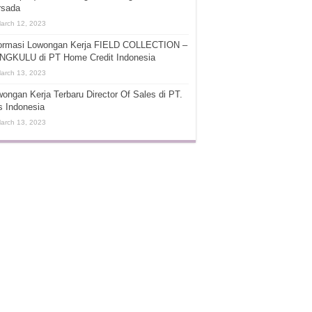
rsada
arch 12, 2023
formasi Lowongan Kerja FIELD COLLECTION –
NGKULU di PT Home Credit Indonesia
arch 13, 2023
ongan Kerja Terbaru Director Of Sales di PT.
s Indonesia
arch 13, 2023