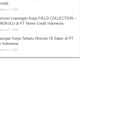
rsada
arch 12, 2023
formasi Lowongan Kerja FIELD COLLECTION –
NGKULU di PT Home Credit Indonesia
arch 13, 2023
ongan Kerja Terbaru Director Of Sales di PT.
s Indonesia
arch 13, 2023