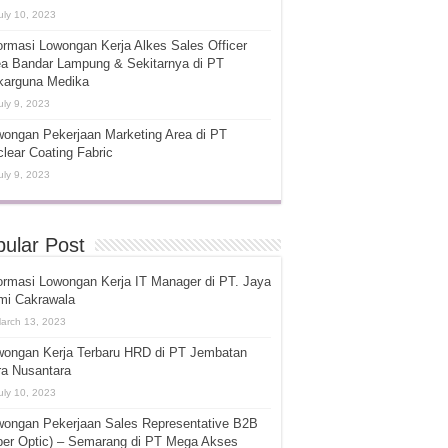
uly 10, 2023
ormasi Lowongan Kerja Alkes Sales Officer
ea Bandar Lampung & Sekitarnya di PT
karguna Medika
uly 9, 2023
ongan Pekerjaan Marketing Area di PT
lear Coating Fabric
uly 9, 2023
ular Post
ormasi Lowongan Kerja IT Manager di PT. Jaya
mi Cakrawala
arch 13, 2023
wongan Kerja Terbaru HRD di PT Jembatan
ra Nusantara
uly 10, 2023
wongan Pekerjaan Sales Representative B2B
ber Optic) – Semarang di PT Mega Akses