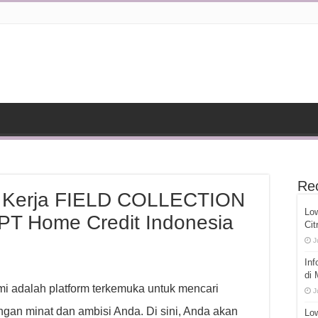
Re
n Kerja FIELD COLLECTION
Lo
T Home Credit Indonesia
Cit
J
Inf
di
mi adalah platform terkemuka untuk mencari
J
gan minat dan ambisi Anda. Di sini, Anda akan
Low