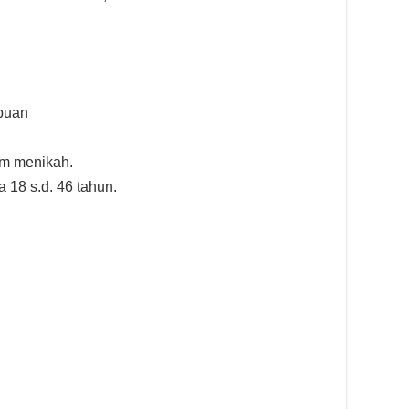
mpuan
um menikah.
a 18 s.d. 46 tahun.