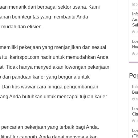
J
an menarik dari berbagai sektor usaha. Kami
Inf
anan berintegritas yang membantu Anda
Ar
Se
 mudah dan efisien.
J
Low
emiliki pekerjaan yang menjanjikan dan sesuai
Nuc
J
 itu, karirspot.com hadir untuk memudahkan Anda
at. Tidak hanya menyediakan lowongan pekerjaan,
Pop
 dan panduan karier yang berguna untuk
 Dari tips wawancara hingga pengembangan
Inf
Bu
yang Anda butuhkan untuk mencapai tujuan karier
M
Lo
Cit
J
encarian pekerjaan yang terbaik bagi Anda.
Lo
(Fi
tur-fitur canggih, Anda dapat menyesuaikan