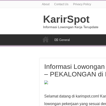
About
Contact Us
Privacy Policy
KarirSpot
Informasi Lowongan Kerja Terupdate
General
Informasi Lowonga
– PEKALONGAN di P
Selamat datang di karirspot.com! Ka
lowongan pekerjaan yang sesuai den