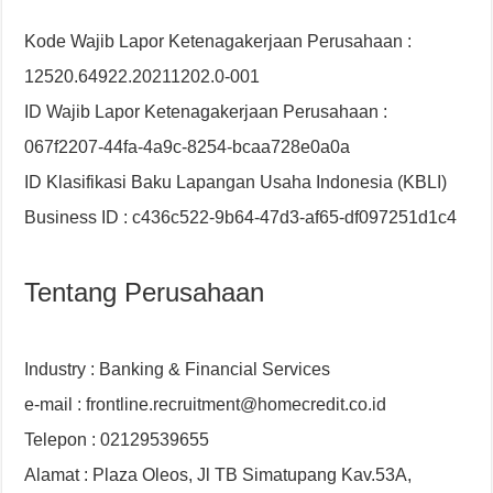
Kode Wajib Lapor Ketenagakerjaan Perusahaan :
12520.64922.20211202.0-001
ID Wajib Lapor Ketenagakerjaan Perusahaan :
067f2207-44fa-4a9c-8254-bcaa728e0a0a
ID Klasifikasi Baku Lapangan Usaha Indonesia (KBLI)
Business ID : c436c522-9b64-47d3-af65-df097251d1c4
Tentang Perusahaan
Industry : Banking & Financial Services
e-mail : frontline.recruitment@homecredit.co.id
Telepon : 02129539655
Alamat : Plaza Oleos, Jl TB Simatupang Kav.53A,