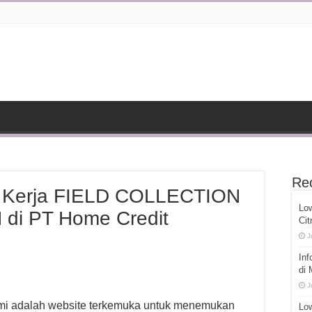
Re
n Kerja FIELD COLLECTION
Lo
i PT Home Credit
Cit
J
Inf
di
J
ami adalah website terkemuka untuk menemukan
Low