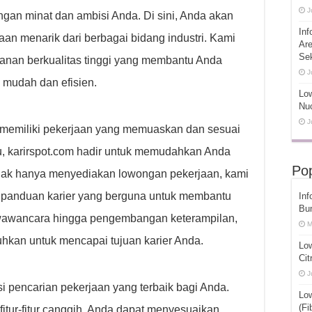
J
gan minat dan ambisi Anda. Di sini, Anda akan
Inf
n menarik dari berbagai bidang industri. Kami
Ar
Se
anan berkualitas tinggi yang membantu Anda
J
 mudah dan efisien.
Low
Nuc
J
memiliki pekerjaan yang memuaskan dan sesuai
u, karirspot.com hadir untuk memudahkan Anda
Pop
Tidak hanya menyediakan lowongan pekerjaan, kami
panduan karier yang berguna untuk membantu
Inf
Bu
 wawancara hingga pengembangan keterampilan,
M
uhkan untuk mencapai tujuan karier Anda.
Lo
Cit
J
 pencarian pekerjaan yang terbaik bagi Anda.
Lo
(Fi
itur-fitur canggih, Anda dapat menyesuaikan