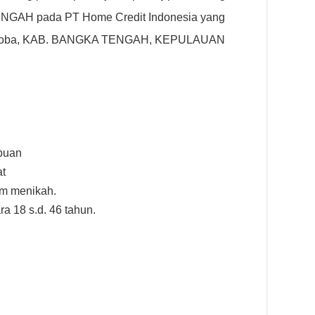
AH pada PT Home Credit Indonesia yang
m, Koba, KAB. BANGKA TENGAH, KEPULAUAN
mpuan
at
um menikah.
ra 18 s.d. 46 tahun.