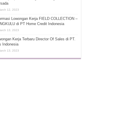
rsada
arch 12, 2023
formasi Lowongan Kerja FIELD COLLECTION –
NGKULU di PT Home Credit Indonesia
arch 13, 2023
ongan Kerja Terbaru Director Of Sales di PT.
s Indonesia
arch 13, 2023