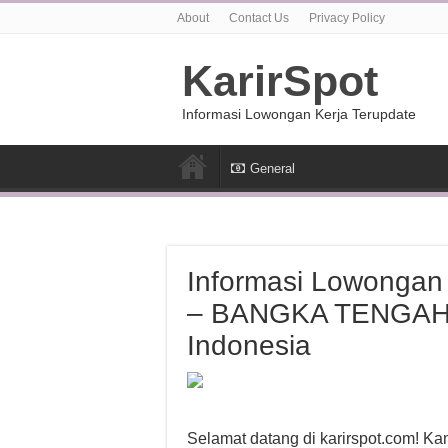
About
Contact Us
Privacy Policy
KarirSpot
Informasi Lowongan Kerja Terupdate
General
Informasi Lowonga
– BANGKA TENGAH d
Indonesia
Selamat datang di karirspot.com! K