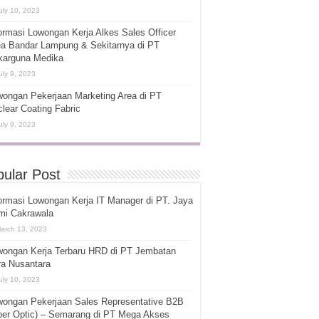
uly 10, 2023
ormasi Lowongan Kerja Alkes Sales Officer
ea Bandar Lampung & Sekitarnya di PT
karguna Medika
uly 9, 2023
ongan Pekerjaan Marketing Area di PT
lear Coating Fabric
uly 9, 2023
ular Post
ormasi Lowongan Kerja IT Manager di PT. Jaya
mi Cakrawala
arch 13, 2023
wongan Kerja Terbaru HRD di PT Jembatan
ra Nusantara
uly 10, 2023
wongan Pekerjaan Sales Representative B2B
ber Optic) – Semarang di PT Mega Akses