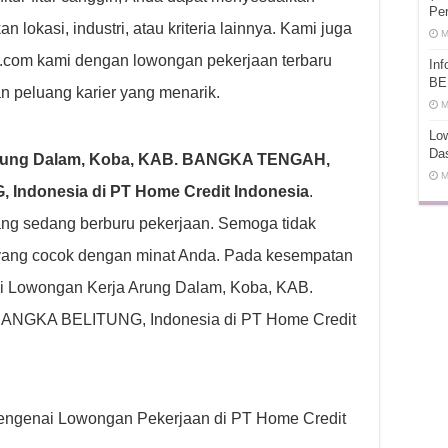
Pe
lokasi, industri, atau kriteria lainnya. Kami juga
M
ot.com kami dengan lowongan pekerjaan terbaru
In
BE
n peluang karier yang menarik.
M
Low
Da
rung Dalam, Koba, KAB. BANGKA TENGAH,
M
donesia di PT Home Credit Indonesia
.
g sedang berburu pekerjaan. Semoga tidak
yang cocok dengan minat Anda. Pada kesempatan
si Lowongan Kerja Arung Dalam, Koba, KAB.
KA BELITUNG, Indonesia di PT Home Credit
p mengenai Lowongan Pekerjaan di PT Home Credit