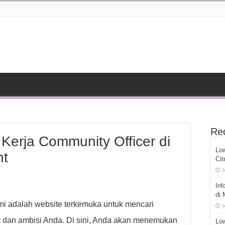
Re
Kerja Community Officer di
Lo
nt
Cit
J
Inf
di
ami adalah website terkemuka untuk mencari
J
 dan ambisi Anda. Di sini, Anda akan menemukan
Low