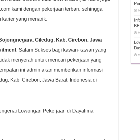
Pe
t.com kami dengan pekerjaan terbaru sehingga
M
 karier yang menarik.
In
BE
M
ojongnegara, Ciledug, Kab. Cirebon, Jawa
Low
Da
uitment
. Salam Sukses bagi kawan-kawan yang
M
tidak menyerah untuk mencari pekerjaan yang
empatan ini admin akan memberikan informasi
ug, Kab. Cirebon, Jawa Barat, Indonesia di
p mengenai Lowongan Pekerjaan di Dayalima