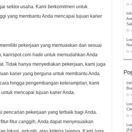
J
gai sektor usaha. Kami berkomitmen untuk
Inf
nggi yang membantu Anda mencapai tujuan karier
Ar
Se
J
Low
memiliki pekerjaan yang memuaskan dan sesuai
Nuc
J
u, karirspot.com hadir untuk memudahkan Anda
t. Tidak hanya menyediakan pekerjaan, kami juga
Pop
uan karier yang berguna untuk membantu Anda
ncara hingga pengembangan keterampilan, kami
Inf
Bu
 untuk mencapai tujuan karier Anda.
M
Lo
Cit
 pencarian pekerjaan yang terbaik bagi Anda.
J
tur-fitur canggih, Anda dapat menyesuaikan
Lo
(Fi
lokasi, industri, atau kriteria lainnya. Kami juga