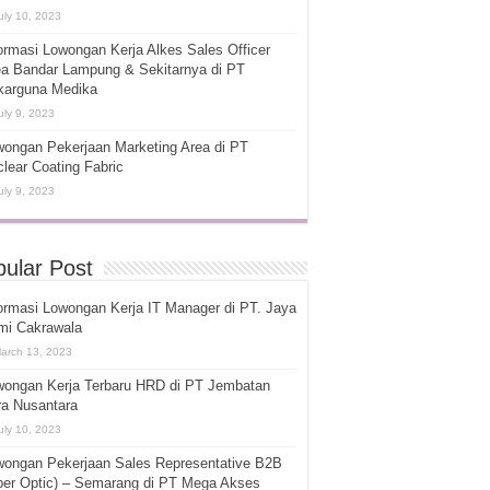
uly 10, 2023
ormasi Lowongan Kerja Alkes Sales Officer
ea Bandar Lampung & Sekitarnya di PT
karguna Medika
uly 9, 2023
ongan Pekerjaan Marketing Area di PT
lear Coating Fabric
uly 9, 2023
ular Post
ormasi Lowongan Kerja IT Manager di PT. Jaya
mi Cakrawala
arch 13, 2023
wongan Kerja Terbaru HRD di PT Jembatan
ra Nusantara
uly 10, 2023
wongan Pekerjaan Sales Representative B2B
ber Optic) – Semarang di PT Mega Akses