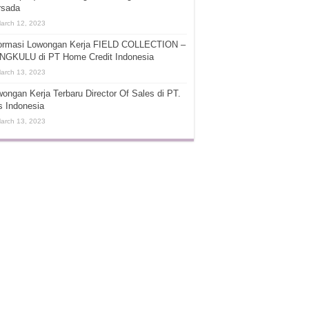
rsada
arch 12, 2023
formasi Lowongan Kerja FIELD COLLECTION –
NGKULU di PT Home Credit Indonesia
arch 13, 2023
ongan Kerja Terbaru Director Of Sales di PT.
s Indonesia
arch 13, 2023