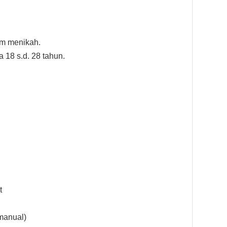
um menikah.
a 18 s.d. 28 tahun.
t
manual)