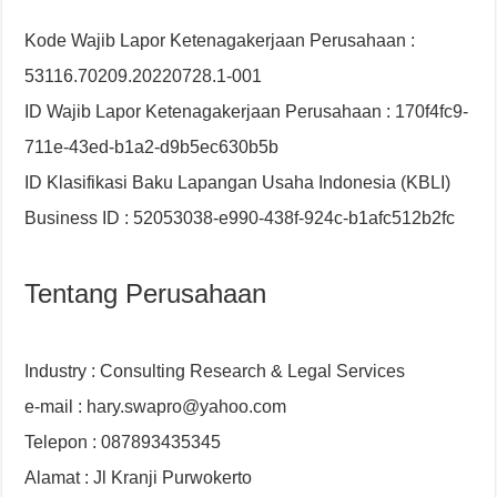
Kode Wajib Lapor Ketenagakerjaan Perusahaan :
53116.70209.20220728.1-001
ID Wajib Lapor Ketenagakerjaan Perusahaan : 170f4fc9-
711e-43ed-b1a2-d9b5ec630b5b
ID Klasifikasi Baku Lapangan Usaha Indonesia (KBLI)
Business ID : 52053038-e990-438f-924c-b1afc512b2fc
Tentang Perusahaan
Industry : Consulting Research & Legal Services
e-mail : hary.swapro@yahoo.com
Telepon : 087893435345
Alamat : Jl Kranji Purwokerto