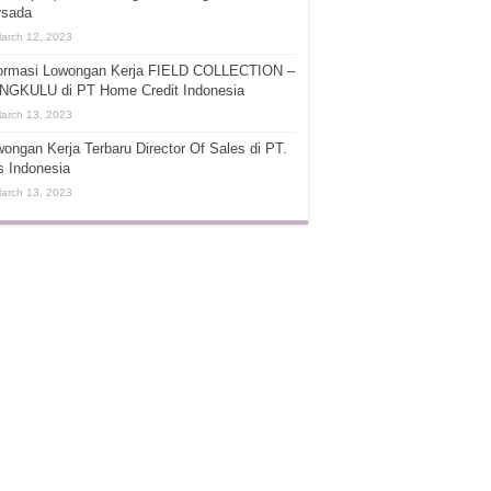
rsada
arch 12, 2023
formasi Lowongan Kerja FIELD COLLECTION –
NGKULU di PT Home Credit Indonesia
arch 13, 2023
ongan Kerja Terbaru Director Of Sales di PT.
s Indonesia
arch 13, 2023