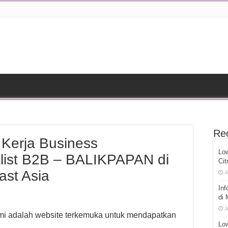
Re
Kerja Business
Lo
list B2B – BALIKPAPAN di
Cit
ast Asia
J
Inf
di
J
ami adalah website terkemuka untuk mendapatkan
Low