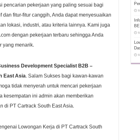
Pe
 pencarian pekerjaan yang paling sesuai bagi
M
f dan fitur-fitur canggih, Anda dapat menyesuaikan
In
lokasi, industri, atau kriteria lainnya. Kami juga
BE
M
ot.com dengan pekerjaan terbaru sehingga Anda
Low
er yang menarik.
Da
M
usiness Development Specialist B2B –
 East Asia
. Salam Sukses bagi kawan-kawan
moga tidak menyerah untuk mencari pekerjaan
a kesempatan ini admin akan memberikan
 di PT Cartrack South East Asia.
 mengenai Lowongan Kerja di PT Cartrack South