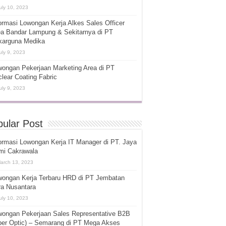
uly 10, 2023
ormasi Lowongan Kerja Alkes Sales Officer
ea Bandar Lampung & Sekitarnya di PT
karguna Medika
uly 9, 2023
ongan Pekerjaan Marketing Area di PT
lear Coating Fabric
uly 9, 2023
ular Post
ormasi Lowongan Kerja IT Manager di PT. Jaya
mi Cakrawala
arch 13, 2023
wongan Kerja Terbaru HRD di PT Jembatan
ra Nusantara
uly 10, 2023
wongan Pekerjaan Sales Representative B2B
ber Optic) – Semarang di PT Mega Akses