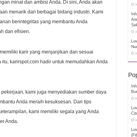
gan minat dan ambisi Anda. Di sini, Anda akan
J
n menarik dari berbagai bidang industri. Kami
Inf
Ar
anan berintegritas yang membantu Anda
Se
h dan efisien.
J
Low
Nuc
emiliki karir yang menjanjikan dan sesuai
J
 itu, karirspot.com hadir untuk memudahkan Anda
Pop
Inf
pekerjaan, kami juga menyediakan sumber daya
Bu
M
embantu Anda meraih kesuksesan. Dari tips
Lo
erampilan, kami memiliki segala yang Anda
Cit
J
er Anda.
Lo
(Fi