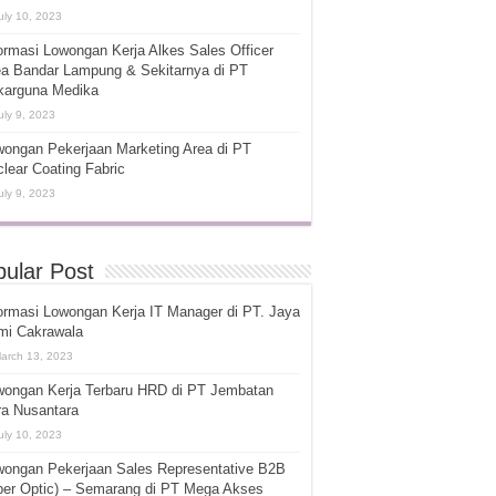
uly 10, 2023
ormasi Lowongan Kerja Alkes Sales Officer
ea Bandar Lampung & Sekitarnya di PT
karguna Medika
uly 9, 2023
ongan Pekerjaan Marketing Area di PT
lear Coating Fabric
uly 9, 2023
ular Post
ormasi Lowongan Kerja IT Manager di PT. Jaya
mi Cakrawala
arch 13, 2023
wongan Kerja Terbaru HRD di PT Jembatan
ra Nusantara
uly 10, 2023
wongan Pekerjaan Sales Representative B2B
ber Optic) – Semarang di PT Mega Akses