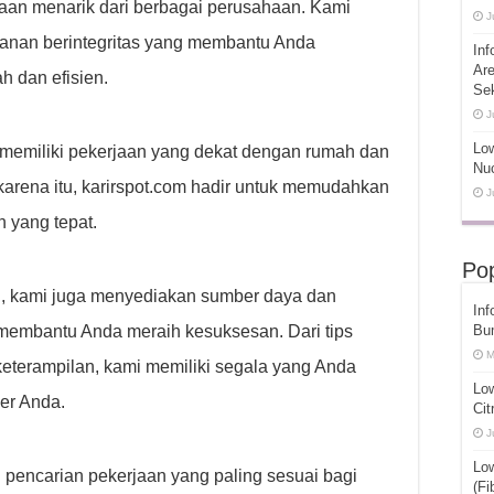
an menarik dari berbagai perusahaan. Kami
J
anan berintegritas yang membantu Anda
Inf
Ar
h dan efisien.
Se
J
Low
memiliki pekerjaan yang dekat dengan rumah dan
Nuc
karena itu, karirspot.com hadir untuk memudahkan
J
 yang tepat.
Pop
, kami juga menyediakan sumber daya dan
Inf
membantu Anda meraih kesuksesan. Dari tips
Bu
M
erampilan, kami memiliki segala yang Anda
Lo
er Anda.
Cit
J
Lo
pencarian pekerjaan yang paling sesuai bagi
(Fi