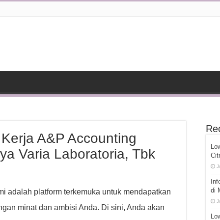
Re
 Kerja A&P Accounting
Lo
ya Varia Laboratoria, Tbk
Cit
J
Inf
di
ami adalah platform terkemuka untuk mendapatkan
J
gan minat dan ambisi Anda. Di sini, Anda akan
Low