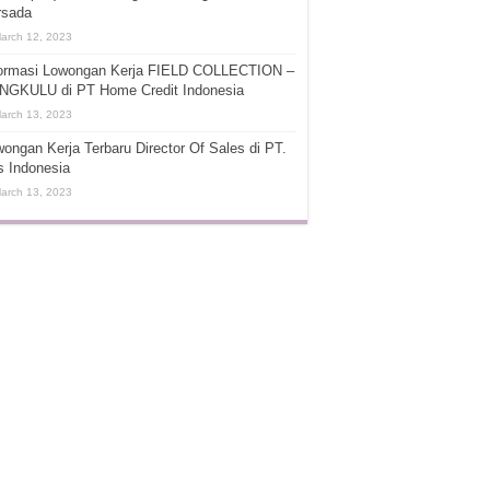
rsada
arch 12, 2023
formasi Lowongan Kerja FIELD COLLECTION –
NGKULU di PT Home Credit Indonesia
arch 13, 2023
ongan Kerja Terbaru Director Of Sales di PT.
s Indonesia
arch 13, 2023